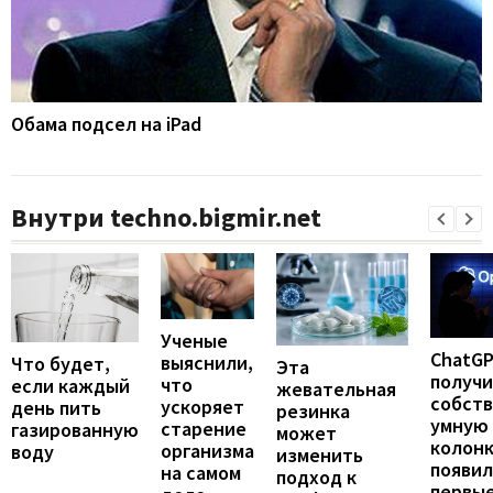
Обама подсел на iPad
Внутри techno.bigmir.net
Ученые
ChatG
выяснили,
Что будет,
Эта
получ
что
если каждый
жевательная
собст
ускоряет
день пить
резинка
умную
старение
газированную
может
колонк
организма
воду
изменить
появил
на самом
подход к
первы