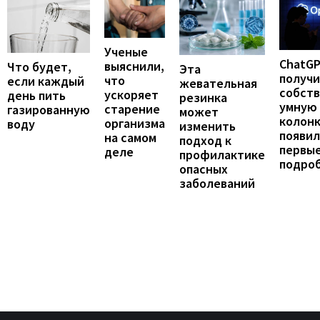
Ученые
ChatG
выяснили,
Что будет,
Эта
получ
что
если каждый
жевательная
собст
ускоряет
день пить
резинка
умную
старение
газированную
может
колонк
организма
воду
изменить
появил
на самом
подход к
первы
деле
профилактике
подро
опасных
заболеваний