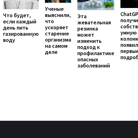
Ученые
ChatG
выяснили,
Что будет,
Эта
получ
что
если каждый
жевательная
собст
ускоряет
день пить
резинка
умную
старение
газированную
может
колонк
организма
воду
изменить
появил
на самом
подход к
первы
деле
профилактике
подро
опасных
заболеваний