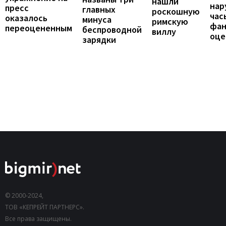
нашли
нар
пресс
главных
роскошную
час
оказалось
минуса
римскую
фан
переоцененным
беспроводной
виллу
оце
зарядки
© 2000-2024,
ТОВ «КЕПРЕЙТ ПАРТНЕРС».
Все права защищены.