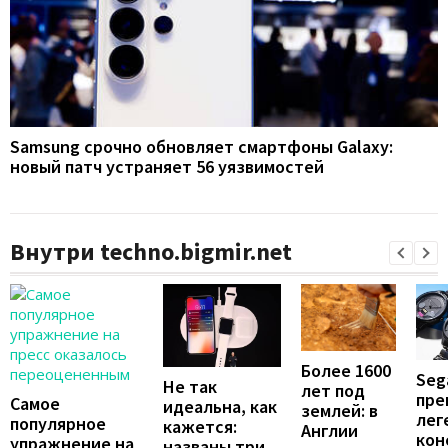
Samsung срочно обновляет смартфоны Galaxy:
новый патч устраняет 56 уязвимостей
Внутри techno.bigmir.net
Более 1600
Seg
Не так
лет под
пре
Самое
идеальна, как
землей: в
лег
популярное
кажется:
Англии
кон
упражнение на
названы три