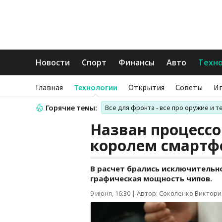
Новости
Спорт
Финансы
Авто
Техн
Главная
Технологии
Открытия
Советы
И
Горячие темы:
Все для фронта - все про оружие и т
Назван процессо
королем смартфо
В расчет брались исключительн
графическая мощность чипов.
9 июня, 16:30
|
Автор: Соколенко Виктори