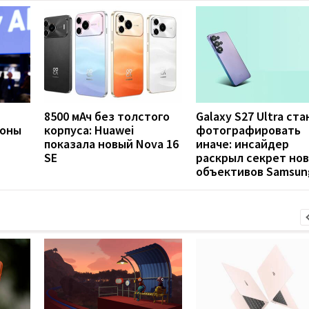
8500 мАч без толстого
Galaxy S27 Ultra ст
фоны
корпуса: Huawei
фотографировать
показала новый Nova 16
иначе: инсайдер
SE
раскрыл секрет но
объективов Samsun