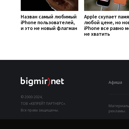
Назван самый любимый
Apple скупает памя
iPhone пользователей,
любой цене, но но
и это не новый флагман
iPhone все равно 
не хватить
Афиша
© 2000-2024,
ТОВ «КЕПРЕЙТ ПАРТНЕРС».
Материалы,
Все права защищены.
рекламы.