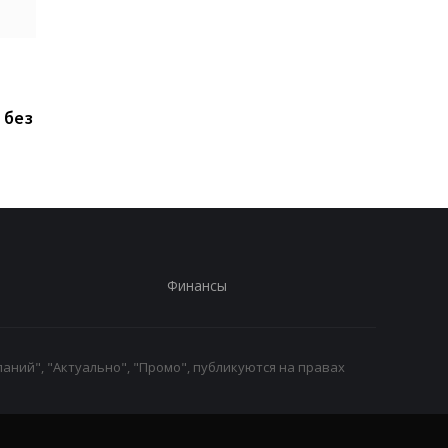
ChatGPT прямо на
Xiaomi выпустила Re
запястье: Rollme
17, но новый смартф
анонсировала
оказался хуже
 без
доступные ИИ-часы за
предыдущей модел
40 долларов
Финансы
аний", "Актуально", "Промо", публикуются на правах