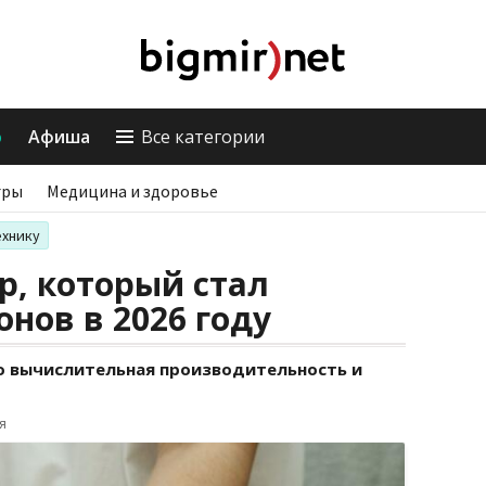
о
Афиша
Все категории
гры
Медицина и здоровье
ехнику
р, который стал
нов в 2026 году
о вычислительная производительность и
я