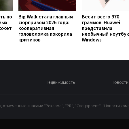
ть по
Big Walk стала главным
Весит всего 970
вых
сюрпризом 2026 года:
граммов: Huawei
может
кооперативная
представила
головоломка покорила
необычный ноутбук
критиков
Windows
Недвижимость
Новости
 отмеченные знаками "Реклама", "PR", "Спецпроект", "Новости комп