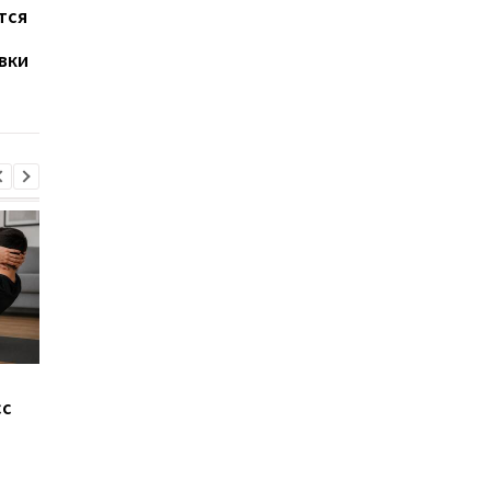
тся
Названы три причины
Apple запустила
дождаться iPhone 18
подписку на iPhone, 
вки
Pro
и Apple Watch: сколь
придется платить
каждый месяц
Не так идеальна, как
Более 1600 лет под
сс
кажется: названы три
землей: в Англии на
главных минуса
роскошную римскую
беспроводной зарядки
виллу