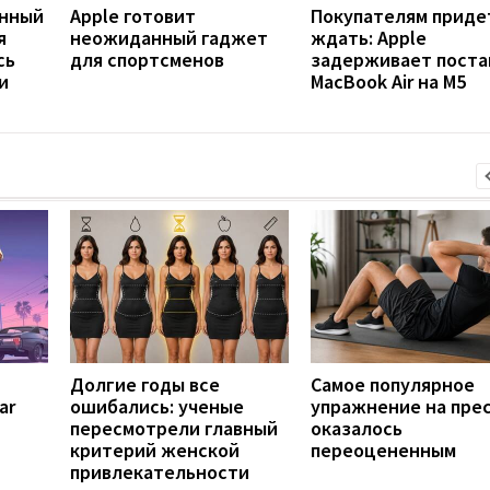
янный
Apple готовит
Покупателям приде
я
неожиданный гаджет
ждать: Apple
сь
для спортсменов
задерживает поста
и
MacBook Air на M5
Долгие годы все
Самое популярное
ar
ошибались: ученые
упражнение на пре
пересмотрели главный
оказалось
критерий женской
переоцененным
привлекательности