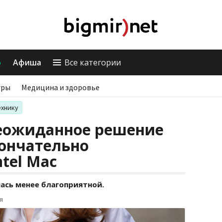
о
Афиша
Все категории
гры
Медицина и здоровье
ехнику
неожиданное решение
кончательно
tel Mac
лась менее благоприятной.
я