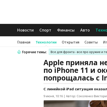
Новости
Спорт
Финансы
Авто
Техн
Главная
Технологии
Открытия
Советы
И
Горячие темы:
Все для фронта - все про оружие и т
Apple приняла 
по iPhone 11 и о
попрощалась с In
С линейкой iPad ситуация оказа
9 июня, 10:16
|
Автор: Соколенко Виктори