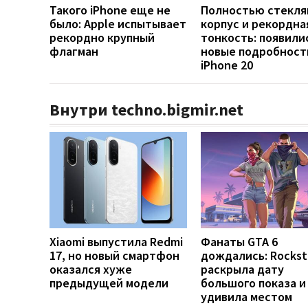
Такого iPhone еще не
Полностью стекл
было: Apple испытывает
корпус и рекордна
рекордно крупный
тонкость: появили
флагман
новые подробност
iPhone 20
Внутри techno.bigmir.net
Xiaomi выпустила Redmi
Фанаты GTA 6
17, но новый смартфон
дождались: Rockst
оказался хуже
раскрыла дату
предыдущей модели
большого показа и
удивила местом