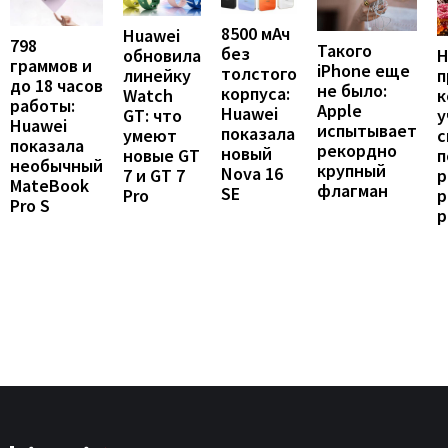
8500 мАч
Huawei
798
Такого
без
обновила
Н
граммов и
iPhone еще
толстого
линейку
п
до 18 часов
не было:
корпуса:
Watch
к
работы:
Apple
Huawei
GT: что
у
Huawei
испытывает
показала
умеют
с
показала
рекордно
новый
новые GT
п
необычный
крупный
Nova 16
7 и GT 7
р
MateBook
флагман
SE
Pro
р
Pro S
р