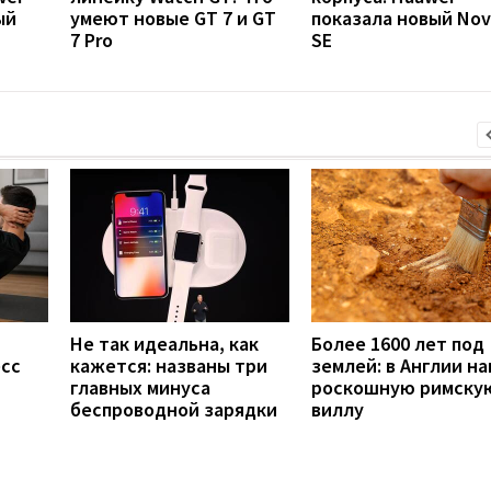
ый
умеют новые GT 7 и GT
показала новый Nov
7 Pro
SE
Не так идеальна, как
Более 1600 лет под
есс
кажется: названы три
землей: в Англии н
главных минуса
роскошную римску
беспроводной зарядки
виллу