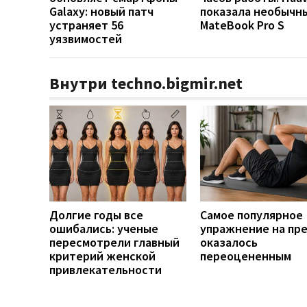
Galaxy: новый патч
показала необычн
устраняет 56
MateBook Pro S
уязвимостей
Внутри techno.bigmir.net
Долгие годы все
Самое популярное
ошибались: ученые
упражнение на пр
пересмотрели главный
оказалось
критерий женской
переоцененным
привлекательности