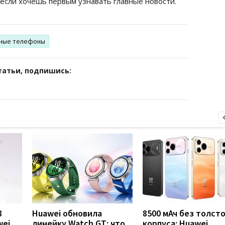
 если хочешь первым узнавать главные новости.
ные телефоны
татьи, подпишись:
8
Huawei обновила
8500 мАч без толст
wei
линейку Watch GT: что
корпуса: Huawei