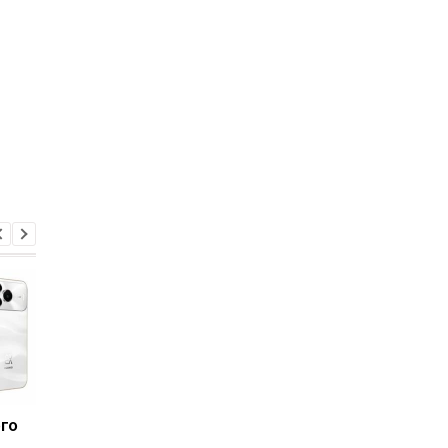
ого
Galaxy S27 Ultra станет
Долгие годы все
фотографировать
ошибались: ученые