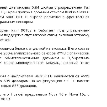
лей диагональю 6,84 дюйма с разрешением Full
Гц. Экран прикрыт прочным стеклом Kunlun Glass и
сти 6000 нит. В вырезе размещена фронтальная
тральным сенсором.
ормы Kirin 9010S и работает под управлением
а поддержка спутниковой связи, включая отправку
eiDou.
альном блоке с отделкой из экокожи. В его состав
зе 200-мегапиксельного сенсора RYYB с оптической
 с 50-мегапиксельным датчиком и 3,7-кратным
же сверхширокоугольный модуль, который тоже
сии с накопителем на 256 ГБ начинается от 4699
о 695 долларам. За конфигурацию с 1 ТБ памяти
 около 855 долларов.
, что Huawei представила Nova 16 и Nova 16z с
100 Вт.