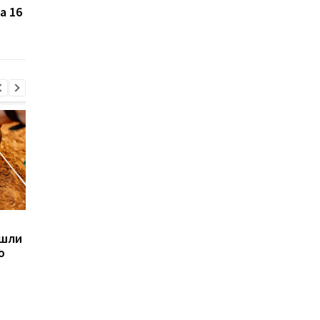
a 16
иначе: инсайдер
пересмотрели главн
раскрыл секрет новых
критерий женской
объективов Samsung
привлекательности
Sega превратила
Магнитные бури,
ашли
легендарные консоли в
прогноз на 6, 7, 8
ю
наручные часы: фанаты
августа: подробност
оценят
по дням