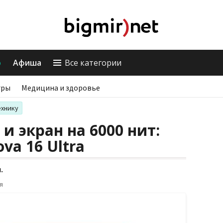
о
Афиша
Все категории
гры
Медицина и здоровье
ехнику
 и экран на 6000 нит:
va 16 Ultra
.
я