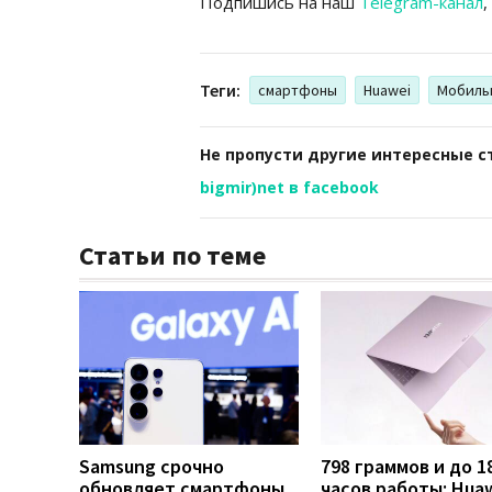
Подпишись на наш
Telegram-канал
,
Теги:
смартфоны
Huawei
Мобиль
Не пропусти другие интересные с
bigmir)net в facebook
Статьи по теме
Samsung срочно
798 граммов и до 1
обновляет смартфоны
часов работы: Hua