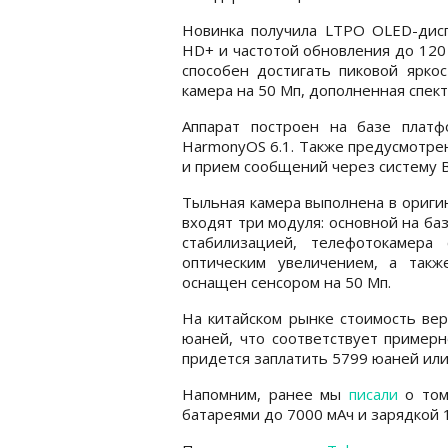
Новинка получила LTPO OLED-дисп
HD+ и частотой обновления до 120 
способен достигать пиковой ярко
камера на 50 Мп, дополненная спек
Аппарат построен на базе платф
HarmonyOS 6.1. Также предусмотрен
и прием сообщений через систему B
Тыльная камера выполнена в оригин
входят три модуля: основной на ба
стабилизацией, телефотокамера
оптическим увеличением, а так
оснащен сенсором на 50 Мп.
На китайском рынке стоимость вер
юаней, что соответствует примерн
придется заплатить 5799 юаней или
Напомним, ранее мы
писали
о том
батареями до 7000 мАч и зарядкой 