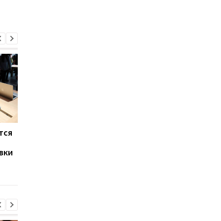
тся
Названы три причины
Apple запустила
дождаться iPhone 18
подписку на iPhone, 
вки
Pro
и Apple Watch: сколь
придется платить
каждый месяц