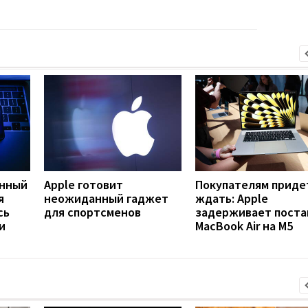
янный
Apple готовит
Покупателям приде
я
неожиданный гаджет
ждать: Apple
сь
для спортсменов
задерживает поста
и
MacBook Air на M5