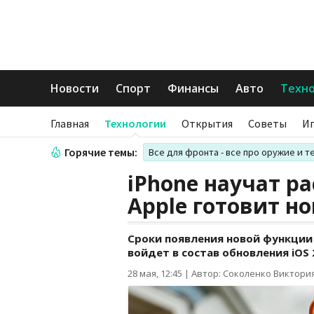
Новости
Спорт
Финансы
Авто
Техн
Главная
Технологии
Открытия
Советы
И
Горячие темы:
Все для фронта - все про оружие и т
iPhone научат р
Apple готовит н
Сроки появления новой функции 
войдет в состав обновления iOS 
28 мая, 12:45
|
Автор: Соколенко Виктори