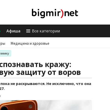
о
Афиша
Все категории
гры
Медицина и здоровье
ехнику
аспознавать кражу:
овую защиту от воров
пока не раскрываются. Не исключено, что она
27.
я