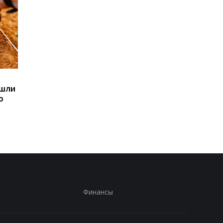
Sega превратила
Магнитные бури,
ашли
легендарные консоли в
прогноз на 6, 7, 8
ю
наручные часы: фанаты
августа: подробност
оценят
по дням
Финансы