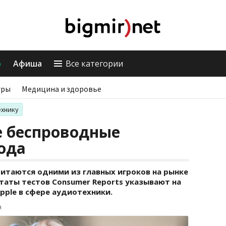
о
Афиша
Все категории
гры
Медицина и здоровье
ехнику
 беспроводные
ода
читаются одними из главных игроков на рынке
таты тестов Consumer Reports указывают на
pple в сфере аудиотехники.
я