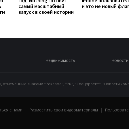
ую
год: Nothing готовит
iPhone пользовател
ь
самый масштабный
и это не новый фла
ти
запуск в своей истории
Недвижимость
Новости
 отмеченные знаками "Реклама", "PR", "Спецпроект", "Новости комп
ться с нами
|
Разместить свои видеоматериалы
|
Пользовате