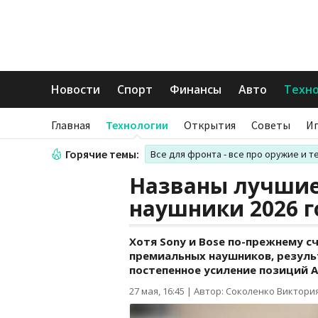
Новости
Спорт
Финансы
Авто
Техн
Главная
Технологии
Открытия
Советы
И
Горячие темы:
Все для фронта - все про оружие и т
Названы лучшие
наушники 2026 г
Хотя Sony и Bose по-прежнему с
премиальных наушников, резуль
постепенное усиление позиций A
27 мая, 16:45
|
Автор: Соколенко Виктори