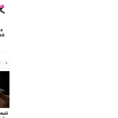
Sony готовит новый
72 часа без подзаряд
ла
цвет для популярных
Xiaomi представила
ей
наушников WH-1000XM6
первые
полноразмерные
наушники Redmi
имый
Apple скупает память по
Big Walk стала главн