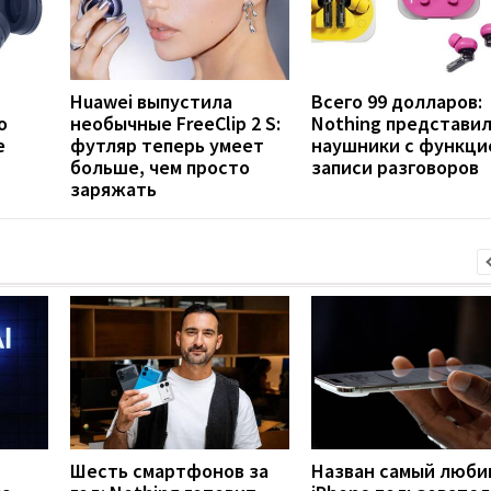
Huawei выпустила
Всего 99 долларов:
o
необычные FreeClip 2 S:
Nothing представи
е
футляр теперь умеет
наушники с функци
больше, чем просто
записи разговоров
заряжать
Шесть смартфонов за
Назван самый люб