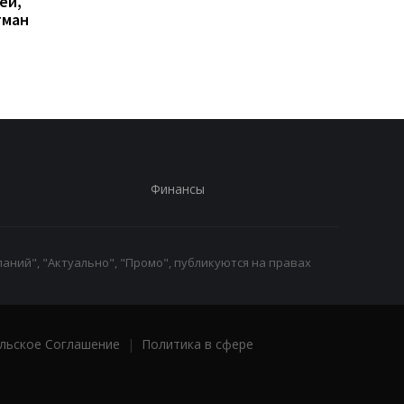
ей,
любой цене, но новых
сюрпризом 2026 года
гман
iPhone все равно может
кооперативная
не хватить
головоломка покори
критиков
Финансы
аний", "Актуально", "Промо", публикуются на правах
льское Соглашение
|
Политика в сфере