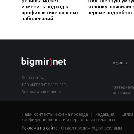
резинка может
собственную умн
изменить подход к
колонку: появилис
профилактике опасных
первые подробнос
заболеваний
Афиша
© 2000-2024,
ТОВ «КЕПРЕЙТ ПАРТНЕРС».
Материалы,
Все права защищены.
рекламы.
Наши контакты и схема проезда
|
Редакция
|
Связа
конфиденциальности и персональных данных
Реклама на сайте:
Отдел продаж digital рекламы