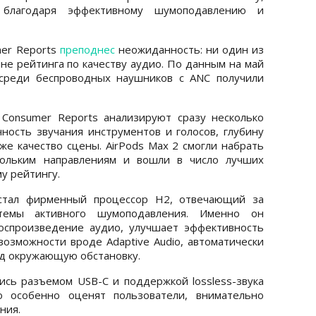
 благодаря эффективному шумоподавлению и
mer Reports
преподнес
неожиданность: ни один из
не рейтинга по качеству аудио. По данным на май
 среди беспроводных наушников с ANC получили
Consumer Reports анализируют сразу несколько
чность звучания инструментов и голосов, глубину
кже качество сцены. AirPods Max 2 смогли набрать
кольким направлениям и вошли в число лучших
у рейтингу.
стал фирменный процессор H2, отвечающий за
темы активного шумоподавления. Именно он
оспроизведение аудио, улучшает эффективность
озможности вроде Adaptive Audio, автоматически
д окружающую обстановку.
лись разъемом USB-C и поддержкой lossless-звука
о особенно оценят пользователи, внимательно
ния.