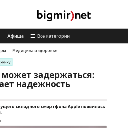
о
Афиша
Все категории
гры
Медицина и здоровье
ехнику
 может задержаться:
вает надежность
дущего складного смартфона Apple появилось
.
я