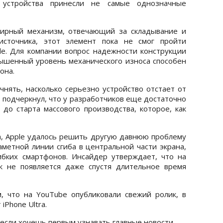
 устройства принесли не самые однозначные
нирный механизм, отвечающий за складывание и
источника, этот элемент пока не смог пройти
le. Для компании вопрос надежности конструкции
вышенный уровень механического износа способен
она.
точнять, насколько серьезно устройство отстает от
 подчеркнул, что у разработчиков еще достаточно
до старта массового производства, которое, как
ка, Apple удалось решить другую давнюю проблему
аметной линии сгиба в центральной части экрана,
бких смартфонов. Инсайдер утверждает, что на
к не появляется даже спустя длительное время
, что на YouTube опубликовали свежий ролик, в
iPhone Ultra.
 если хочешь первым узнавать главные новости.