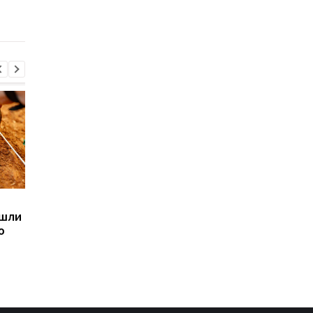
придется платить
каждый месяц
Sega превратила
Магнитные бури,
ашли
легендарные консоли в
прогноз на 6, 7, 8
ю
наручные часы: фанаты
августа: подробност
оценят
по дням