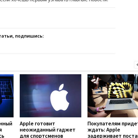
татьи, подпишись:
янный
Apple готовит
Покупателям приде
я
неожиданный гаджет
ждать: Apple
сь
для спортсменов
задерживает поста