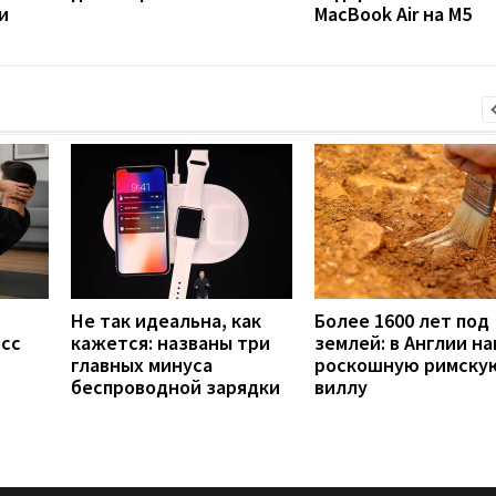
и
MacBook Air на M5
Не так идеальна, как
Более 1600 лет под
есс
кажется: названы три
землей: в Англии н
главных минуса
роскошную римску
беспроводной зарядки
виллу