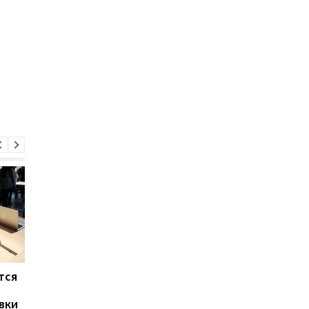
тся
Названы три причины
Apple запустила
дождаться iPhone 18
подписку на iPhone, 
вки
Pro
и Apple Watch: сколь