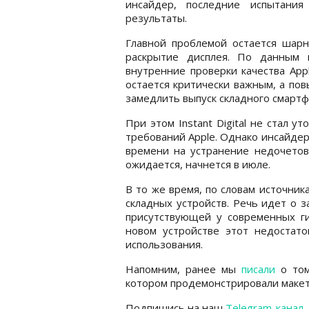
инсайдер, последние испытания
результаты.
Главной проблемой остается шар
раскрытие дисплея. По данным 
внутренние проверки качества App
остается критически важным, а по
замедлить выпуск складного смартф
При этом Instant Digital не стал у
требований Apple. Однако инсайдер
времени на устранение недочетов 
ожидается, начнется в июле.
В то же время, по словам источни
складных устройств. Речь идет о з
присутствующей у современных ги
новом устройстве этот недостато
использования.
Напомним, ранее мы
писали
о том
котором продемонстрировали макет 
Подпишись на наш
Telegram-канал
,