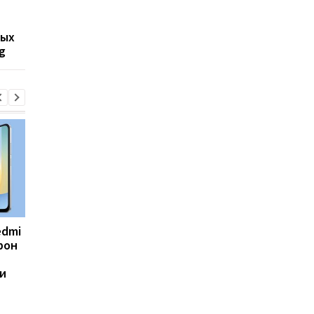
любви владельцев:
любой цене, но нов
AnTuTu выбрал лучшие
iPhone все равно мо
вых
Android-смартфоны
не хватить
g
edmi
Фанаты GTA 6
Долгие годы все
фон
дождались: Rockstar
ошибались: ученые
раскрыла дату
пересмотрели главн
и
большого показа и
критерий женской
удивила местом
привлекательности
премьеры