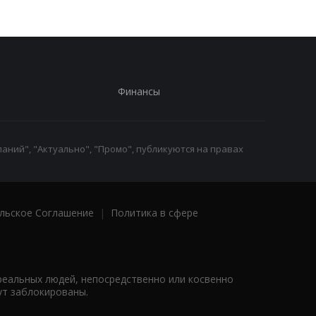
Финансы
аний", "Актуально", "Промо", публикуются на правах
льское Соглашение
|
Политика в сфере
реальных людей, непосредственно или косвенно
ут заблокированы.