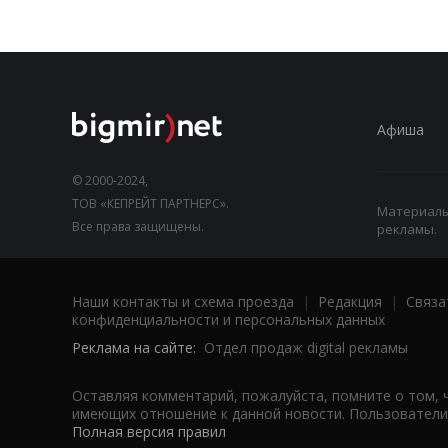
Афиша
© 2000-2024,
ТОВ «КЕПРЕЙТ ПАРТНЕРС».
Материалы,
Все права защищены.
рекламы.
Наши контакты и схема проезда
|
Редакция
|
Связа
конфиденциальности и персональных данных
Реклама на сайте:
Отдел продаж digital рекламы
Оставляя комментарий, пожалуйста, помните о том, 
имеющих отношение к данной новости. Пользователи,
Полная версия правил