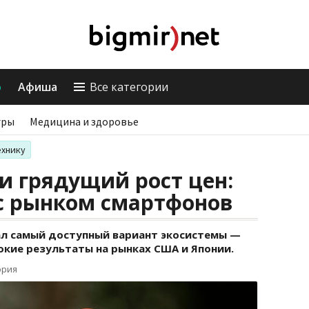
о
Афиша
Все категории
гры
Медицина и здоровье
ехнику
и грядущий рост цен:
 с рынком смартфонов
ал самый доступный вариант экосистемы —
сокие результаты на рынках США и Японии.
ория