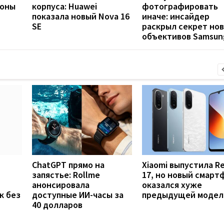
фоны
корпуса: Huawei
фотографировать
показала новый Nova 16
иначе: инсайдер
SE
раскрыл секрет но
объективов Samsun
ChatGPT прямо на
Xiaomi выпустила R
запястье: Rollme
17, но новый смарт
анонсировала
оказался хуже
к без
доступные ИИ-часы за
предыдущей модел
40 долларов