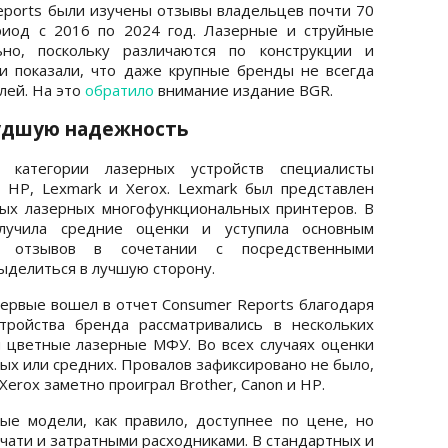
eports были изучены отзывы владельцев почти 70
риод с 2016 по 2024 год. Лазерные и струйные
ьно, поскольку различаются по конструкции и
и показали, что даже крупные бренды не всегда
лей. На это
обратило
внимание издание BGR.
худшую надежность
 категории лазерных устройств специалисты
, HP, Lexmark и Xerox. Lexmark был представлен
ых лазерных многофункциональных принтеров. В
лучила средние оценки и уступила основным
о отзывов в сочетании с посредственными
ыделиться в лучшую сторону.
первые вошел в отчет Consumer Reports благодаря
тройства бренда рассматривались в нескольких
и цветные лазерные МФУ. Во всех случаях оценки
ых или средних. Провалов зафиксировано не было,
erox заметно проиграл Brother, Canon и HP.
ые модели, как правило, доступнее по цене, но
чати и затратными расходниками. В стандартных и