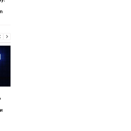
каждый день пить
ускоряет старение
on
газированную воду
организма на самом
деле
Шесть смартфонов за
Назван самый люби
ю
год: Nothing готовит
iPhone пользователе
самый масштабный
и это не новый флаг
и
запуск в своей истории