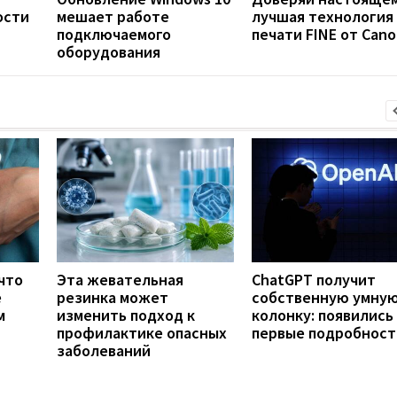
ости
мешает работе
лучшая технология
подключаемого
печати FINE от Can
оборудования
что
Эта жевательная
ChatGPT получит
е
резинка может
собственную умну
м
изменить подход к
колонку: появились
профилактике опасных
первые подробност
заболеваний