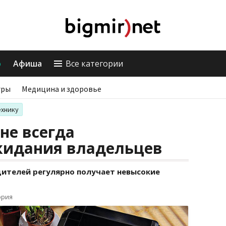
о
Афиша
Все категории
гры
Медицина и здоровье
ехнику
не всегда
идания владельцев
ителей регулярно получает невысокие
ория