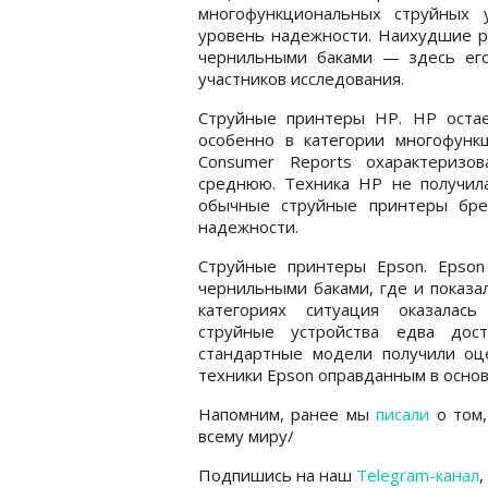
многофункциональных струйных 
уровень надежности. Наихудшие ре
чернильными баками — здесь его
участников исследования.
Струйные принтеры HP. HP остае
особенно в категории многофунк
Consumer Reports охарактеризо
среднюю. Техника HP не получил
обычные струйные принтеры бре
надежности.
Струйные принтеры Epson. Epson
чернильными баками, где и показа
категориях ситуация оказалась
струйные устройства едва дост
стандартные модели получили оц
техники Epson оправданным в основ
Напомним, ранее мы
писали
о том,
всему миру/
Подпишись на наш
Telegram-канал
,