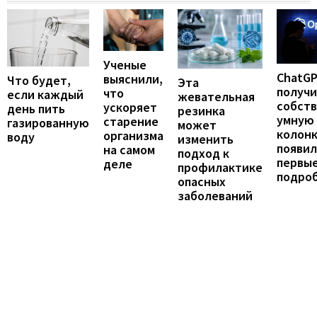
Ученые
ChatG
выяснили,
Что будет,
Эта
получ
что
если каждый
жевательная
собст
ускоряет
день пить
резинка
умную
старение
газированную
может
колонк
организма
воду
изменить
появил
на самом
подход к
первы
деле
профилактике
подро
опасных
заболеваний