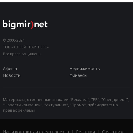
© 2000-2024,
ТОВ «КЕПРЕЙТ ПАРТНЕРС».
Все права защищены.
Афиша
Недвижимость
Новости
Финансы
Материалы, отмеченные знаками "Реклама", "PR", "Спецпроект",
"Новости компаний", "Актуально", "Промо", публикуются на
правах рекламы.
Наши контакты и схема проезда
|
Редакция
|
Связаться с