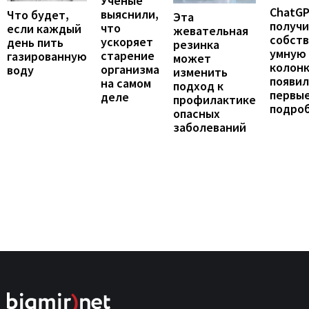
Ученые
ChatG
выяснили,
Что будет,
Эта
получ
что
если каждый
жевательная
собст
ускоряет
день пить
резинка
умную
старение
газированную
может
колонк
организма
воду
изменить
появил
на самом
подход к
первы
деле
профилактике
подро
опасных
заболеваний