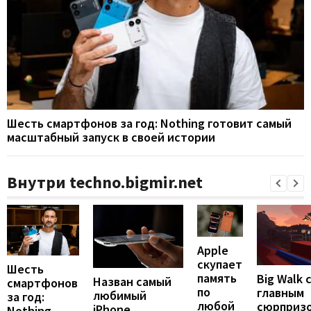
Шесть смартфонов за год: Nothing готовит самый
масштабный запуск в своей истории
Внутри techno.bigmir.net
Apple
скупает
Шесть
память
Big Walk 
Назван самый
смартфонов
по
главным
любимый
за год:
любой
сюрприз
iPhone
Nothing