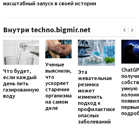
масштабный запуск в своей истории
Внутри techno.bigmir.net
Ученые
ChatG
выяснили,
Что будет,
Эта
получ
что
если каждый
жевательная
собст
ускоряет
день пить
резинка
умную
старение
газированную
может
колонк
организма
воду
изменить
появил
на самом
подход к
первы
деле
профилактике
подро
опасных
заболеваний