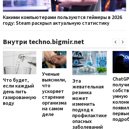
Какими компьютерами пользуются геймеры в 2026
году: Steam раскрыл актуальную статистику
Внутри techno.bigmir.net
Ученые
ChatG
выяснили,
Что будет,
Эта
получ
что
если каждый
жевательная
собст
ускоряет
день пить
резинка
умную
старение
газированную
может
колонк
организма
воду
изменить
появил
на самом
подход к
первы
деле
профилактике
подро
опасных
заболеваний