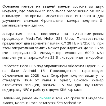
Основная камера на задней панели состоит из двух
модулей, где главный сенсор имеет разрешение 50 Мп и
использует алгоритмы искусственного интеллекта для
улучшения снимков. Фронтальная камера получила 8-
мегапиксельный датчик.
Аппаратная часть построена на 12-нанометровом
процессоре MediaTek Helio G81 Ultra. Пользователям
предлагают два варианта памяти: 6/128 ГБ и 8/256 ГБ, при
этом оперативная память может расширяться до 16 ГБ за
счет виртуальной. Аккумулятор емкостью 6000 мАч
комплектуется зарядкой на 33 Вт, которая идет в коробке.
Работает Poco C85 под управлением оболочки HyperOS 2
на базе Android 15. Производитель гарантирует
обновления до 2028 года. Смартфон получил защиту по
стандарту IP64 от пыли и брызг, боковой сканер
отпечатков пальцев, разъем 3,5 мм для наушников,
поддержку NFC и работу с двумя SIM-картами.
Напомним, ранее мы
писали
о том, что сразу 30+ моделей
Xiaomi, Redmi и Poco останутся без Android 16.