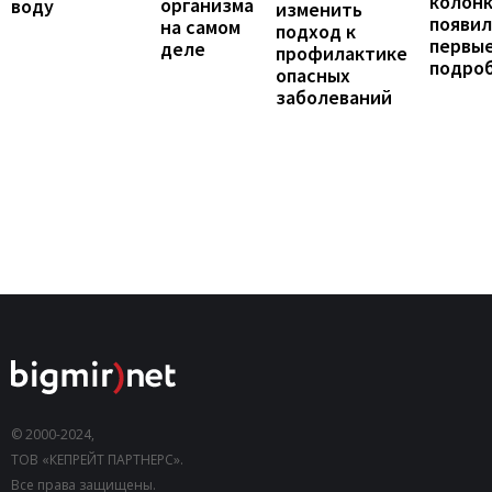
колонк
организма
воду
изменить
появил
на самом
подход к
первы
деле
профилактике
подро
опасных
заболеваний
© 2000-2024,
ТОВ «КЕПРЕЙТ ПАРТНЕРС».
Все права защищены.