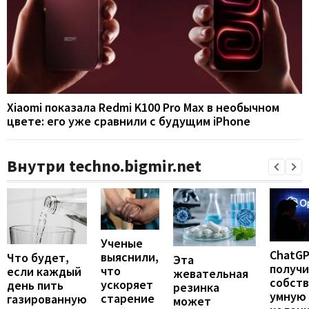
Xiaomi показала Redmi K100 Pro Max в необычном
цвете: его уже сравнили с будущим iPhone
Внутри techno.bigmir.net
Ученые
ChatG
выяснили,
Что будет,
Эта
получ
что
если каждый
жевательная
собст
ускоряет
день пить
резинка
умную
старение
газированную
может