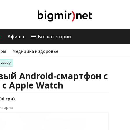
о
Афиша
Все категории
гры
Медицина и здоровье
ехнику
ервый Android-смартфон с
с Apple Watch
6 грн).
иктория