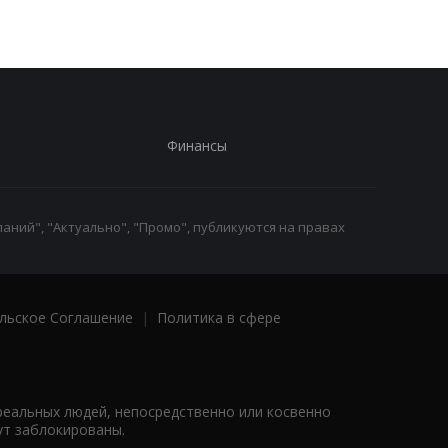
Финансы
аний", "Актуально", "Промо", публикуются на правах
льское Соглашение
|
Политика в сфере
реальных людей, непосредственно или косвенно
ут заблокированы.