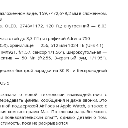
разложенном виде, 159,7×72,6×9,2 мм в сложенном,
59
, OLED, 2748×1172, 120 Гц; внутренний — 8,03
 частотой до 3,3 ГГц и графикой Adreno 750
5X), хранилище — 256, 512 или 1024 ГБ (UFS 4.1)
IMX921, f/1.57, сенсор 1/1.56"), широкоугольная —
ъектив — 50 Мп (f/2.55, 3-кратный зум, 1/1.95"),
ддержка быстрой зарядки на 80 Вт и беспроводной
nOS 5
сказали о новой технологии взаимодействия с
передавать файлы, сообщения и даже звонки. Это
нной поддержкой AirPods и Apple Watch, а также с
ия компьютерами Mac. По словам разработчиков,
й пользовательский опыт", однако детали о том,
стимость, пока не раскрываются.