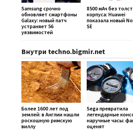
Samsung срочно
8500 мАч без толст
обновляет смартфоны
корпуса: Huawei
Galaxy: новый патч
показала новый No
устраняет 56
SE
уязвимостей
Внутри techno.bigmir.net
Более 1600 лет под
Sega превратила
землей: в Англии нашли
легендарные конс
роскошную римскую
наручные часы: ф
виллу
оценят