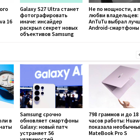
ого
Galaxy S27 Ultra станет
Не по мощности, а 
фотографировать
любви владельцев:
va 16
иначе: инсайдер
AnTuTu выбрал луч
раскрыл секрет новых
Android-смартфоны
объективов Samsung
Samsung срочно
798 граммов и до 18
оли в
обновляет смартфоны
часов работы: Huaw
анаты
Galaxy: новый патч
показала необычны
устраняет 56
MateBook Pro S
уязвимостей