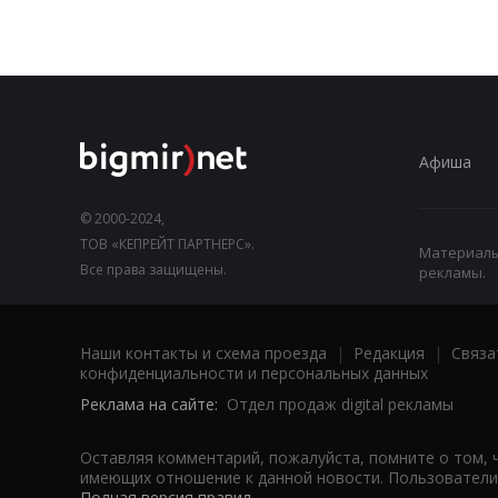
Афиша
© 2000-2024,
ТОВ «КЕПРЕЙТ ПАРТНЕРС».
Материалы,
Все права защищены.
рекламы.
Наши контакты и схема проезда
|
Редакция
|
Связа
конфиденциальности и персональных данных
Реклама на сайте:
Отдел продаж digital рекламы
Оставляя комментарий, пожалуйста, помните о том, 
имеющих отношение к данной новости. Пользователи,
Полная версия правил