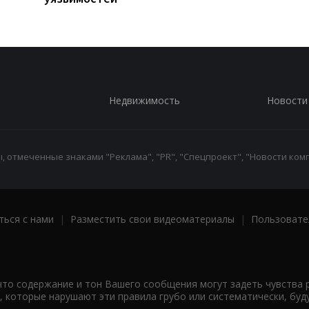
Недвижимость
Новости
 отмеченные знаками "Реклама", "PR", "Спецпроект", "Новости комп
ться с нами
|
Разместить свои видеоматериалы
|
Пользовате
что содержание и тон Вашего сообщения могут задеть чувства 
 которые нарушают эти правила грубо или систематически, буд