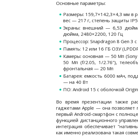
Основные параметры:
Размеры: 159,7×142,3×4,3 мм в 
вес — 217 г, степень защиты IP
Экраны: внешний — 6,53 дюйма
дюйма, 2480×2200, 120 Гц
Процессор: Snapdragon 8 Gen 3 с
Память: 12 или 16 ГБ ОЗУ (LPDDR
Камеры: основная — 50 Мп (Sony 
50 Мп (f/2.05, 1/2.76"), телеоб
фронтальная — 20 Мп
Батарея: емкость 6000 мАч, по
— на 40 Вт
ПО: Android 15 с оболочкой Origi
Во время презентации также рас
гаджетами Apple — она позволяет 
первый Android-смартфон с полноце
функцией дистанционного управлен
интеграция обеспечивает "нативны
как именно реализована такая совме