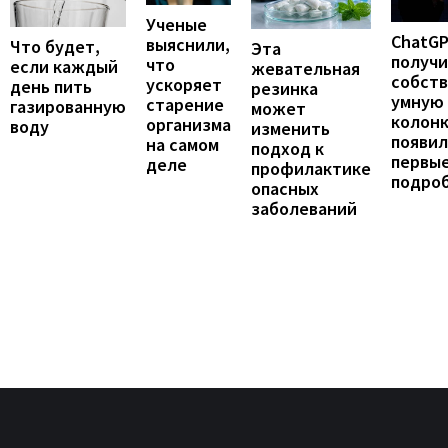
Ученые
ChatG
выяснили,
Что будет,
Эта
получ
что
если каждый
жевательная
собст
ускоряет
день пить
резинка
умную
старение
газированную
может
колонк
организма
воду
изменить
появил
на самом
подход к
первы
деле
профилактике
подро
опасных
заболеваний