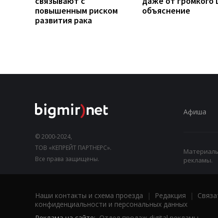
связывают с
даже от громкого 
повышенным риском
объяснение
развития рака
Афиша
© 2000-2024,
ТОВ «КЕПРЕЙТ ПАРТНЕРС».
Материалы,
Все права защищены.
рекламы.
Наши контакты и схема проезда
|
Редакция
|
Связа
конфиденциальности и персональных данных
Реклама на сайте:
Отдел продаж digital рекламы