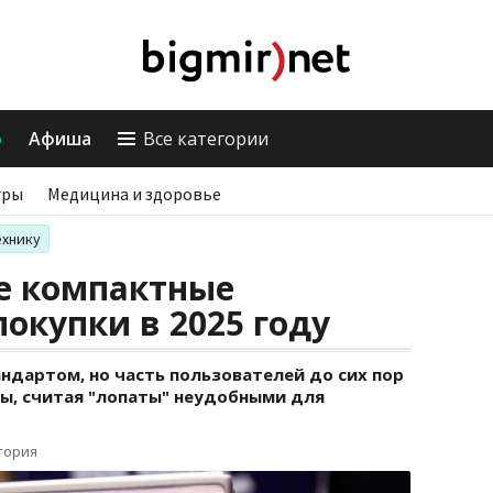
о
Афиша
Все категории
гры
Медицина и здоровье
ехнику
е компактные
окупки в 2025 году
ндартом, но часть пользователей до сих пор
ы, считая "лопаты" неудобными для
тория