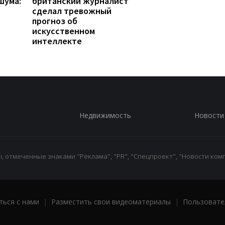
шума:
британский журналист
сделал тревожный
прогноз об
искусственном
интеллекте
Недвижимость
Новости
 отмеченные знаками "Реклама", "PR", "Спецпроект", "Новости комп
ться с нами
|
Разместить свои видеоматериалы
|
Пользовате