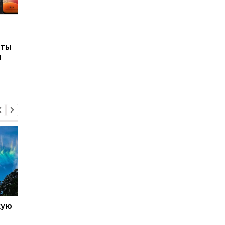
Названы 7 продуктов,
Почему некоторые
ыты
которые ученые
люди не просыпают
и
связывают с
даже от громкого шу
повышенным риском
объяснение
развития рака
кую
Galaxy S27 Ultra станет
Не по мощности, а п
фотографировать
любви владельцев: