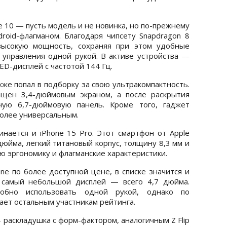
e 10 — пусть модель и не новинка, но по-прежнему
oid-флагманом. Благодаря чипсету Snapdragon 8
высокую мощность, сохраняя при этом удобные
управления одной рукой. В активе устройства —
D-дисплей с частотой 144 Гц.
акже попал в подборку за свою ультракомпактность.
щен 3,4-дюймовым экраном, а после раскрытия
ную 6,7-дюймовую панель. Кроме того, гаджет
более универсальным.
нается и iPhone 15 Pro. Этот смартфон от Apple
дюйма, легкий титановый корпус, толщину 8,3 мм и
ую эргономику и флагманские характеристики.
ne по более доступной цене, в списке значится и
л самый небольшой дисплей — всего 4,7 дюйма.
добно использовать одной рукой, однако по
ает остальным участникам рейтинга.
 раскладушка с форм-фактором, аналогичным Z Flip