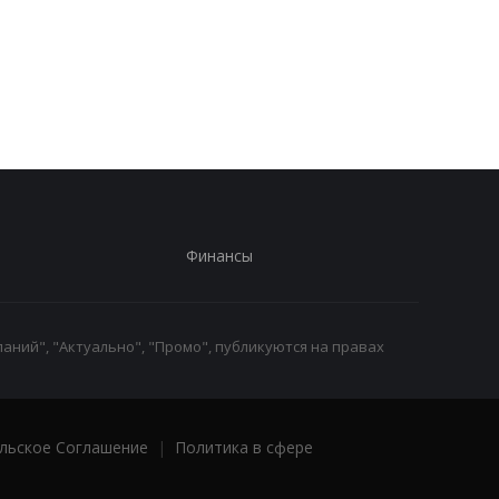
иначе: инсайдер
AnTuTu выбрал лучш
раскрыл секрет новых
Android-смартфоны
объективов Samsung
Финансы
аний", "Актуально", "Промо", публикуются на правах
льское Соглашение
|
Политика в сфере