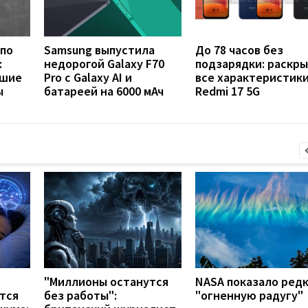
 по
Samsung выпустила
До 78 часов без
:
недорогой Galaxy F70
подзарядки: раскр
чшие
Pro с Galaxy AI и
все характеристик
ы
батареей на 6000 мАч
Redmi 17 5G
"Миллионы останутся
NASA показало ред
тся
без работы":
"огненную радугу"