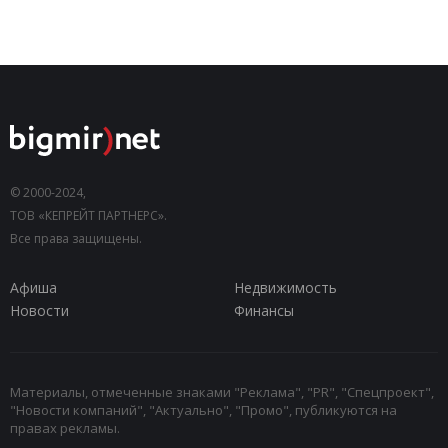
© 2000-2024,
ТОВ «КЕПРЕЙТ ПАРТНЕРС».
Все права защищены.
Афиша
Недвижимость
Новости
Финансы
Материалы, отмеченные знаками "Реклама", "PR", "Спецпроект",
"Новости компаний", "Актуально", "Промо", публикуются на
правах рекламы.