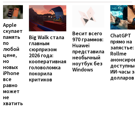
Apple
скупает
Весит всего
ChatGPT
память
Big Walk стала
970 граммов:
прямо на
по
главным
Huawei
запястье:
любой
сюрпризом
представила
Rollme
цене,
2026 года:
необычный
анонсиро
но
кооперативная
ноутбук без
доступны
новых
головоломка
Windows
ИИ-часы з
iPhone
покорила
долларов
все
критиков
равно
может
не
хватить