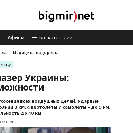
о
Афиша
Все категории
гры
Медицина и здоровье
ехнику
лазер Украины:
зможности
тожения всех воздушных целей. Ударные
янии 3 км, а вертолеты и самолеты – до 5 км.
льность до 10 км.
Виктория