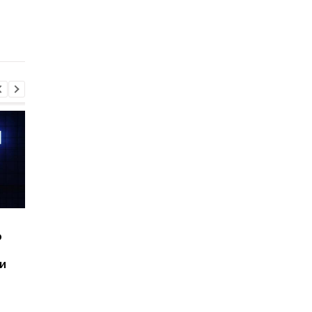
ускоряет старение
резинка может
организма на самом
изменить подход к
деле
профилактике опас
заболеваний
Шесть смартфонов за
Назван самый люби
ю
год: Nothing готовит
iPhone пользователе
самый масштабный
и это не новый флаг
и
запуск в своей истории