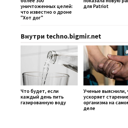
более 300
показала новую ра
уничтоженных целей:
для Patriot
что известно о дроне
"Хот дог"
Внутри techno.bigmir.net
Что будет, если
Ученые выяснили, 
каждый день пить
ускоряет старени
газированную воду
организма на само
деле