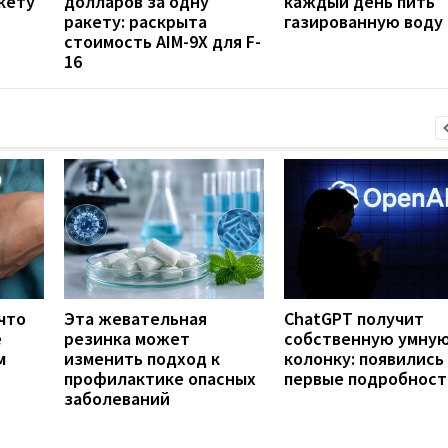
кету
долларов за одну
каждый день пить
ракету: раскрыта
газированную воду
стоимость AIM-9X для F-
16
что
Эта жевательная
ChatGPT получит
е
резинка может
собственную умну
м
изменить подход к
колонку: появились
профилактике опасных
первые подробност
заболеваний