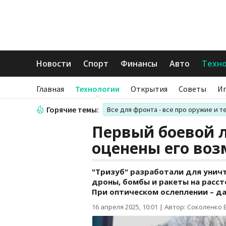
Новости
Спорт
Финансы
Авто
Техн
Главная
Технологии
Открытия
Советы
И
Горячие темы:
Все для фронта - все про оружие и т
Первый боевой 
оценены его во
"Тризуб" разработали для унич
дроны, бомбы и ракеты на рассто
При оптическом ослеплении – да
16 апреля 2025, 10:01
|
Автор: Соколенко 