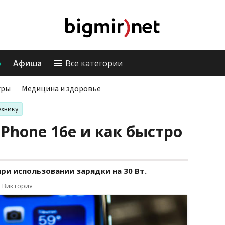
о
Афиша
Все категории
гры
Медицина и здоровье
ехнику
iPhone 16e и как быстро
ри использовании зарядки на 30 Вт.
о Виктория