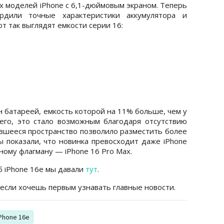
х моделей iPhone с 6,1-дюймовым экраном. Теперь
дили точные характеристики аккумулятора и
т так выглядят емкости серии 16:
н батареей, емкость которой на 11% больше, чем у
сего, это стало возможным благодаря отсутствию
шееся пространство позволило разместить более
ы показали, что новинка превосходит даже iPhone
ному флагману — iPhone 16 Pro Max.
 iPhone 16e мы давали
тут
.
 если хочешь первым узнавать главные новости.
Phone 16e