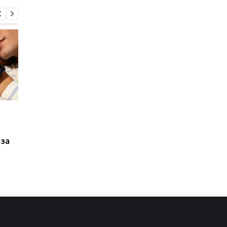
Xiaomi выпустила Redmi
Фанаты GTA 6
17, но новый смартфон
дождались: Rockstar
оказался хуже
раскрыла дату
 за
предыдущей модели
большого показа и
удивила местом
премьеры