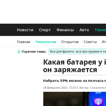
Новости
Спорт
Финансы
Авто
Техн
Главная
Технологии
Открытия
Советы
И
Горячие темы:
Все для фронта - все про оружие и т
Какая батарея у 
он заряжается
Набрать 59% можно за полчаса п
28 февраля 2025, 10:30
|
Автор: Соколенк