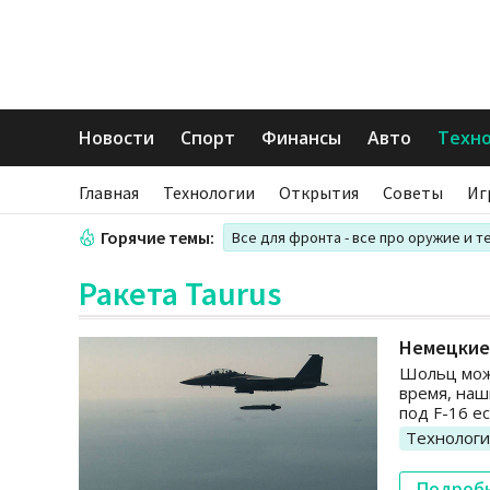
Новости
Спорт
Финансы
Авто
Техн
Главная
Технологии
Открытия
Советы
Иг
Горячие темы:
Все для фронта - все про оружие и т
Ракета Taurus
Немецкие 
Шольц може
время, наш
под F-16 е
Технолог
Подроб