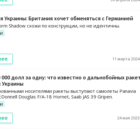
я Украины: Британия хочет обменяться с Германией
torm Shadow схожи по конструкции, но не идентичны.
ии
нее
11 марта 2024,
0 000 долл за одну: что известно о дальнобойных раке
я Украины
ованными носителями ракеты выступают самолеты Panavia
Donnell Douglas F/A-18 Hornet, Saab JAS 39 Gripen.
ии
нее
24 мая 2023,