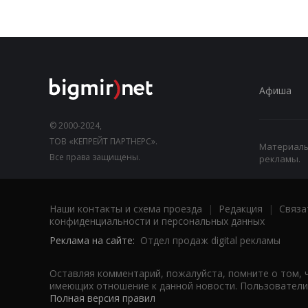
Афиша
© 2000-2024,
ТОВ «КЕПРЕЙТ ПАРТНЕРС».
Материалы,
Все права защищены.
рекламы.
Наши контакты и схема проезда
|
Редакция
|
Связа
конфиденциальности и персональных данных
Реклама на сайте:
Отдел продаж digital рекламы
Оставляя комментарий, пожалуйста, помните о том, 
имеющих отношение к данной новости. Пользователи,
Полная версия правил