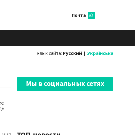
Почта
Искать
Язык сайта:
Русский
|
Українська
Мы в социальных сетях
же
дь
ТОП-новости
 15:57