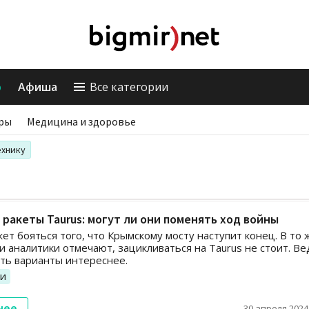
о
Афиша
Все категории
ры
Медицина и здоровье
ехнику
ракеты Taurus: могут ли они поменять ход войны
т бояться того, что Крымскому мосту наступит конец. В то 
и аналитики отмечают, зацикливаться на Taurus не стоит. Ве
сть варианты интереснее.
ии
нее
30 апреля 2024,