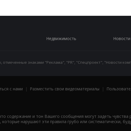
Недвижимость
Новости
 отмеченные знаками "Реклама", "PR", "Спецпроект", "Новости комп
ться с нами
|
Разместить свои видеоматериалы
|
Пользовате
что содержание и тон Вашего сообщения могут задеть чувства 
 которые нарушают эти правила грубо или систематически, буд