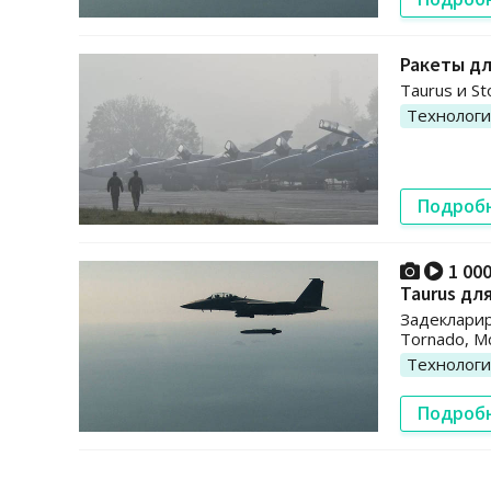
Ракеты дл
Taurus и S
Технолог
Подроб
1 00
Taurus дл
Задекларир
Tornado, Mc
Технолог
Подроб