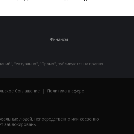
Финансы
аний", "Актуально", "Промо", публикуются на правах
льское Соглашение
|
Политика в сфере
реальных людей, непосредственно или косвенно
ут заблокированы.