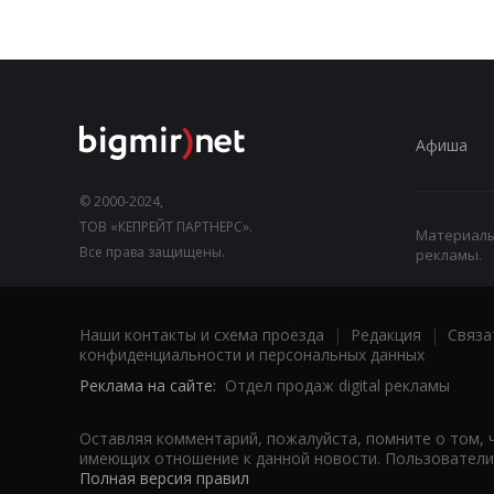
Афиша
© 2000-2024,
ТОВ «КЕПРЕЙТ ПАРТНЕРС».
Материалы,
Все права защищены.
рекламы.
Наши контакты и схема проезда
|
Редакция
|
Связа
конфиденциальности и персональных данных
Реклама на сайте:
Отдел продаж digital рекламы
Оставляя комментарий, пожалуйста, помните о том, 
имеющих отношение к данной новости. Пользователи,
Полная версия правил