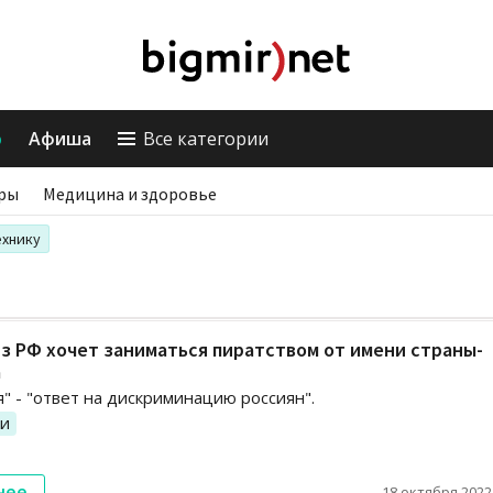
о
Афиша
Все категории
ры
Медицина и здоровье
ехнику
з РФ хочет заниматься пиратством от имени страны-
а
я" - "ответ на дискриминацию россиян".
ии
нее
18 октября 2022,