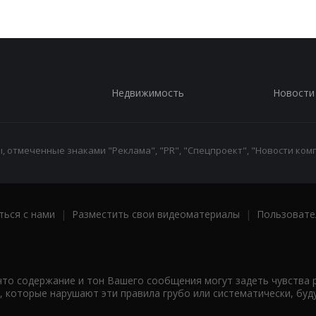
Недвижимость
Новости
 отмеченные знаками "Реклама", "PR", "Спецпроект", "Новости комп
ться с нами
|
Разместить свои видеоматериалы
|
Пользовате
что содержание и тон Вашего сообщения могут задеть чувства 
 которые нарушают эти правила грубо или систематически, буд