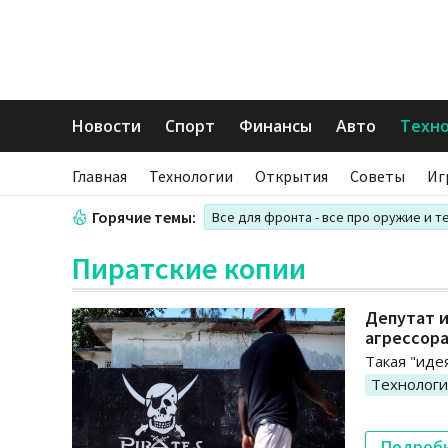
Новости
Спорт
Финансы
Авто
Техн
Главная
Технологии
Открытия
Советы
Иг
Горячие темы:
Все для фронта - все про оружие и т
Пиратские копии
Депутат и
агрессор
Такая "иде
Технолог
Подроб