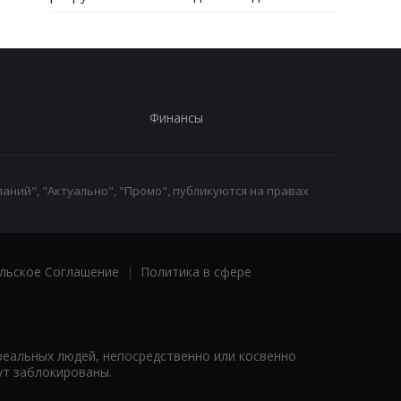
Финансы
аний", "Актуально", "Промо", публикуются на правах
льское Соглашение
|
Политика в сфере
реальных людей, непосредственно или косвенно
ут заблокированы.