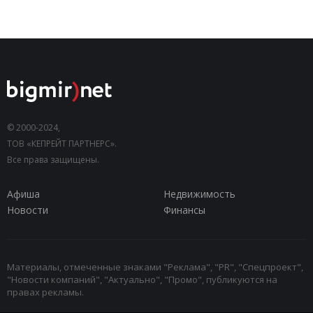
© 2000-2024,
ТОВ «КЕПРЕЙТ ПАРТНЕРС».
Все права защищены.
Афиша
Недвижимость
Новости
Финансы
Материалы, отмеченные знаками "Реклама", "PR", "Спецпроект",
"Новости компаний", "Актуально", "Промо", публикуются на
правах рекламы.