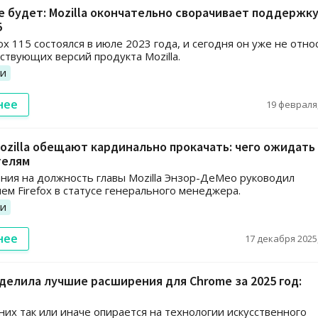
 будет: Mozilla окончательно сворачивает поддержк
5
fox 115 состоялся в июле 2023 года, и сегодня он уже не отно
йствующих версий продукта Mozilla.
ии
нее
19 февраля,
ozilla обещают кардинально прокачать: чего ожидать
телям
ния на должность главы Mozilla Энзор-ДеМео руководил
ем Firefox в статусе генерального менеджера.
ии
нее
17 декабря 2025,
делила лучшие расширения для Chrome за 2025 год:
них так или иначе опирается на технологии искусственного