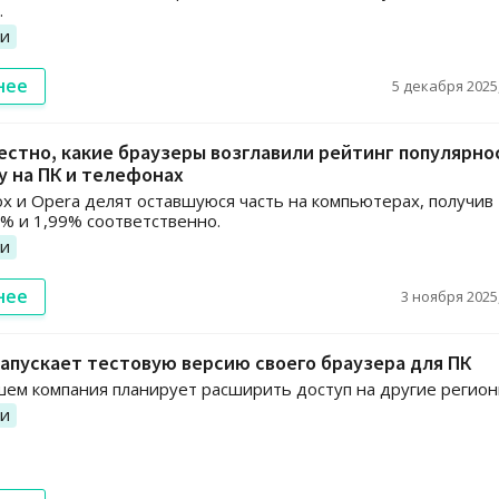
.
ии
нее
5 декабря 2025,
естно, какие браузеры возглавили рейтинг популярно
ду на ПК и телефонах
efox и Opera делят оставшуюся часть на компьютерах, получив
6% и 1,99% соответственно.
ии
нее
3 ноября 2025,
апускает тестовую версию своего браузера для ПК
ем компания планирует расширить доступ на другие регион
ии