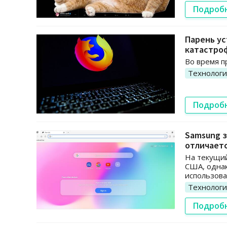
Подроб
Парень ус
катастро
Во время п
Технолог
Подроб
Samsung з
отличаетс
На текущи
США, одна
использова
Технолог
Подроб