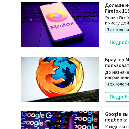
Дольше не
Firefox 11
Релиз Fire
к числу де
Технолог
Подроб
Браузер M
пользова
До назначе
направлени
Технолог
Подроб
Google вы
подборка
Каждое из 