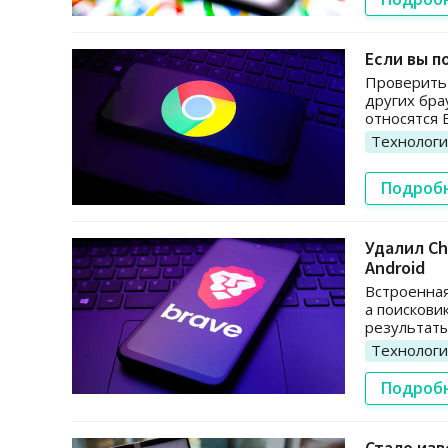
Если вы п
Проверить
других бра
относятся B
Технолог
Подроб
Удалил Ch
Android
Встроенная
а поискови
результаты
Технолог
Подроб
Стало изв