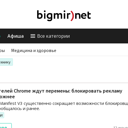
о
Афиша
Все категории
ры
Медицина и здоровье
ехнику
телей Chrome ждут перемены: блокировать рекламу
ложнее
 Manifest V3 существенно сокращает возможности блокиров
ообщалось и ранее.
ии
нее
12 июня,