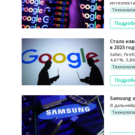
интеллекта
Технолог
Подроб
Стало изв
в 2025 го
Safari, Fir
4,61%, 3,8
Технолог
Подроб
Samsung з
В дальнейш
Технолог