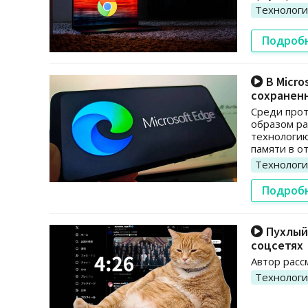
Технолог
Подроб
В Micro
сохранен
Среди прот
образом ра
технологию
памяти в о
Технолог
Подроб
Пухлый 
соцсетях
Автор расс
Технолог