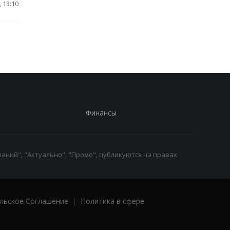
 13:10
Финансы
аний", "Актуально", "Промо", публикуются на правах
льское Соглашение
|
Политика в сфере