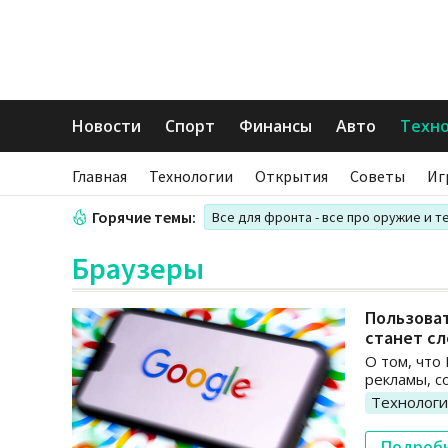
Новости
Спорт
Финансы
Авто
Техн
Главная
Технологии
Открытия
Советы
Иг
Горячие темы:
Все для фронта - все про оружие и т
Браузеры
Пользова
станет с
О том, что
рекламы, с
Технолог
Подроб