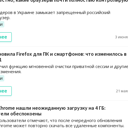
деров в Украине замыкает запрещенный российский
узер.
ии
нее
3 июня,
бновила Firefox для ПК и смартфонов: что изменилось в
1
лучил функцию мгновенной очистки приватной сессии и други
изменения.
ии
нее
21 мая,
Chrome нашли неожиданную загрузку на 4 ГБ:
тели обеспокоены
ользователи отмечают, что после очередного обновления
hrome может повторно скачать все удаленные компоненты.