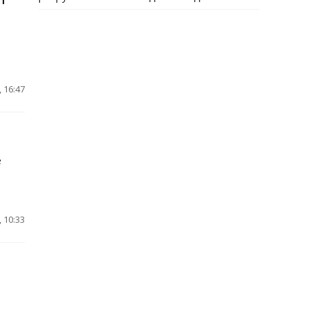
 16:47
е
 10:33