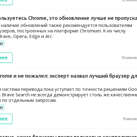
ользуетесь Chrome, это обновление лучше не пропуск
 наличие обновлений также рекомендуется пользователям
узеров, построенных на платформе Chromium. К их числу
rave, Opera, Edge и Arc.
ии
нее
10 июня,
rome и не пожалел: эксперт назвал лучший браузер д
 система перевода пока уступает по точности решениям Goo
к Brave Search не всегда демонстрирует столь же качествен
 по отдельным запросам.
ии
нее
8 июня,
естно, какие браузеры почти полностью контролиру