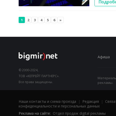
Подроб
1
2
3
4
5
6
»
Афиша
© 2000-2024,
ТОВ «КЕПРЕЙТ ПАРТНЕРС».
Материалы,
Все права защищены.
рекламы.
Наши контакты и схема проезда
|
Редакция
|
Связа
конфиденциальности и персональных данных
Реклама на сайте:
Отдел продаж digital рекламы