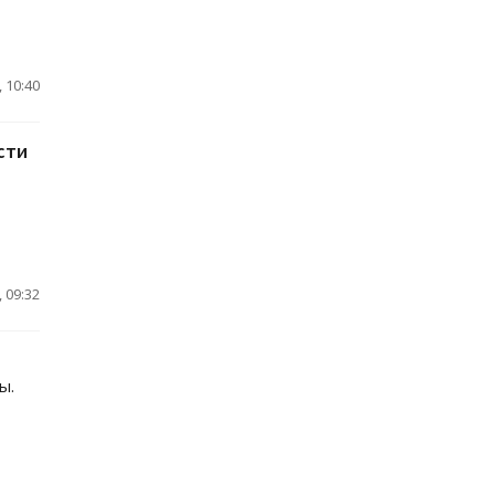
 10:40
сти
 09:32
ы.