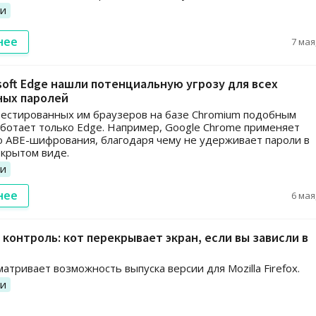
ии
нее
7 мая
soft Edge нашли потенциальную угрозу для всех
ных паролей
естированных им браузеров на базе Chromium подобным
ботает только Edge. Например, Google Chrome применяет
 ABE-шифрования, благодаря чему не удерживает пароли в
ткрытом виде.
ии
нее
6 мая
контроль: кот перекрывает экран, если вы зависли в
матривает возможность выпуска версии для Mozilla Firefox.
ии