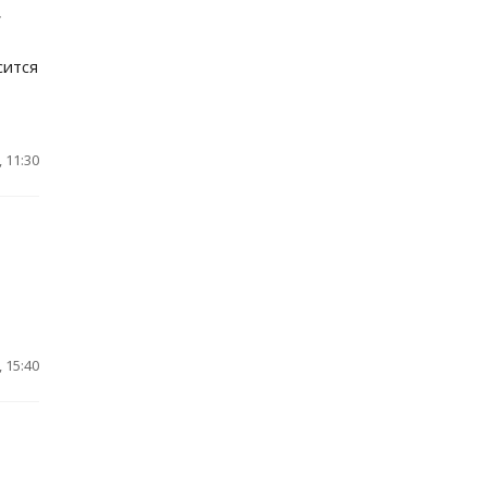
у
сится
 11:30
 15:40