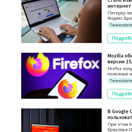
интернет
Пятерку ли
Яндекс.Бра
Технолог
Подроб
Mozilla о
версии 15
Firefox по
полезные 
Технолог
Подроб
В Google 
пользова
При этом п
браузера C