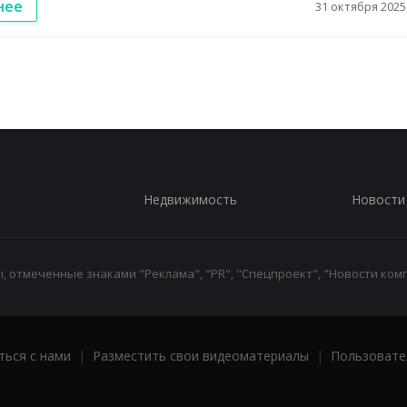
нее
31 октября 2025,
Недвижимость
Новости
 отмеченные знаками "Реклама", "PR", "Спецпроект", "Новости комп
ться с нами
|
Разместить свои видеоматериалы
|
Пользовате