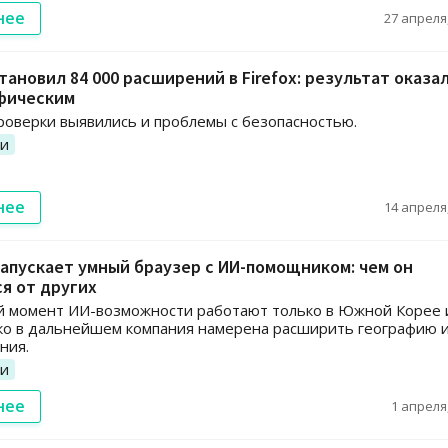
нее
27 апреля,
тановил 84 000 расширений в Firefox: результат оказа
фическим
роверки выявились и проблемы с безопасностью.
ии
нее
14 апреля,
апускает умный браузер с ИИ-помощником: чем он
я от других
й момент ИИ-возможности работают только в Южной Корее 
ко в дальнейшем компания намерена расширить географию 
ния.
ии
нее
1 апреля,