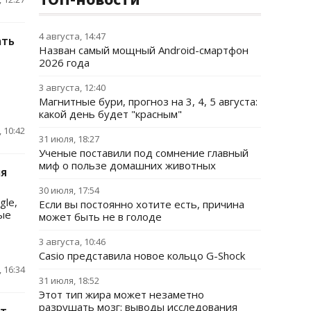
4 августа, 14:47
ать
Назван самый мощный Android-смартфон
2026 года
3 августа, 12:40
Магнитные бури, прогноз на 3, 4, 5 августа:
какой день будет "красным"
 10:42
31 июля, 18:27
Ученые поставили под сомнение главный
миф о пользе домашних животных
ля
30 июля, 17:54
gle,
Если вы постоянно хотите есть, причина
ные
может быть не в голоде
3 августа, 10:46
Casio представила новое кольцо G-Shock
 16:34
31 июля, 18:52
Этот тип жира может незаметно
разрушать мозг: выводы исследования
ют