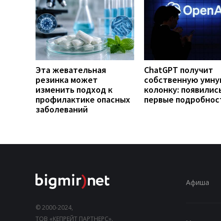
Эта жевательная
ChatGPT получит
резинка может
собственную умн
изменить подход к
колонку: появилис
профилактике опасных
первые подробнос
заболеваний
Афиша
© 2000-2024,
ТОВ «КЕПРЕЙТ ПАРТНЕРС».