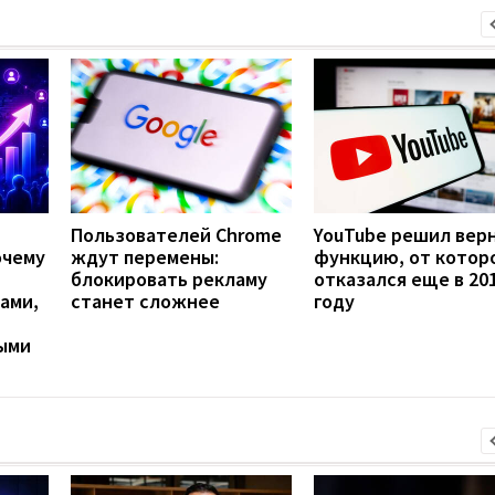
Пользователей Chrome
YouTube решил вер
очему
ждут перемены:
функцию, от котор
блокировать рекламу
отказался еще в 20
ами,
станет сложнее
году
ыми