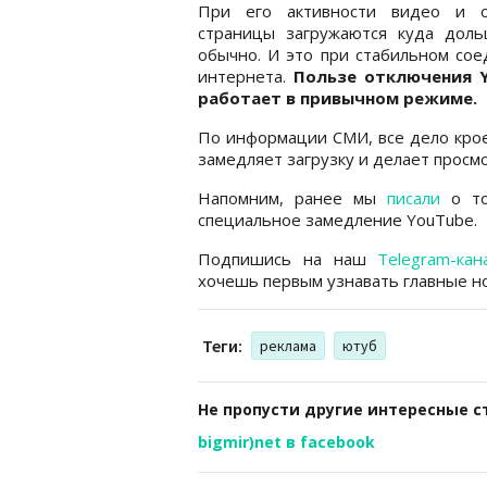
При его активности видео и 
страницы загружаются куда доль
обычно. И это при стабильном со
интернета.
Пользе отключения 
работает в привычном режиме.
По информации СМИ, все дело крое
замедляет загрузку и делает прос
Напомним, ранее мы
писали
о то
специальное замедление YouTube.
Подпишись на наш
Telegram-кан
хочешь первым узнавать главные но
Теги:
реклама
ютуб
Не пропусти другие интересные с
bigmir)net в facebook