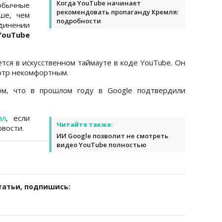
Когда YouTube начинает
обычные
рекомендовать пропаганду Кремля:
ше, чем
подробности
единении
YouTube
тся в искусственном таймауте в коде YouTube. Он
мотр некомфортным.
м, что в прошлом году в Google подтвердили
ал
, если
Читайте также:
вости.
ИИ Google позволит не смотреть
видео YouTube полностью
татьи, подпишись: