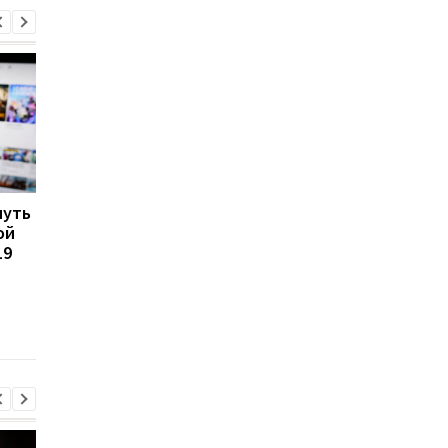
нуть
YouTube объявил охоту
Google показала ИИ,
ой
на ИИ-видео: новые
который сам ищет
19
пометки увидят все
ответы на YouTube и
пишет тексты в Docs