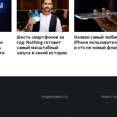
Шесть смартфонов за
Назван самый люб
ую
год: Nothing готовит
iPhone пользовател
ь
самый масштабный
и это не новый фла
ти
запуск в своей истории
Недвижимость
Новости