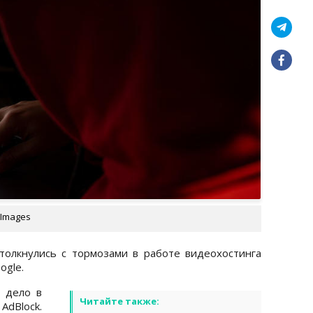
 Images
толкнулись с тормозами в работе видеохостинга
gle.
 дело в
Читайте также:
AdBlock.