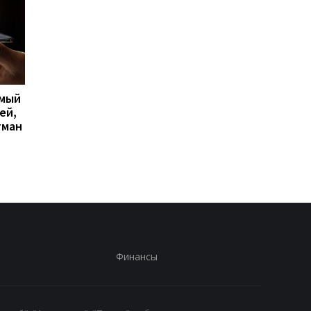
имый
Apple скупает память по
Big Walk стала главн
ей,
любой цене, но новых
сюрпризом 2026 года
гман
iPhone все равно может
кооперативная
не хватить
головоломка покори
критиков
Финансы