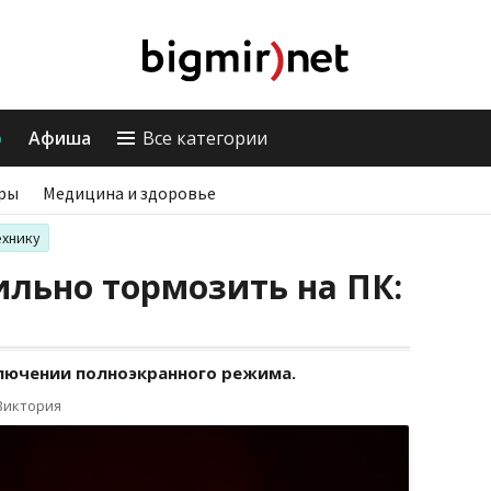
о
Афиша
Все категории
ры
Медицина и здоровье
ехнику
ильно тормозить на ПК:
лючении полноэкранного режима.
Виктория