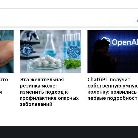
что
Эта жевательная
ChatGPT получит
е
резинка может
собственную умну
м
изменить подход к
колонку: появились
профилактике опасных
первые подробност
заболеваний