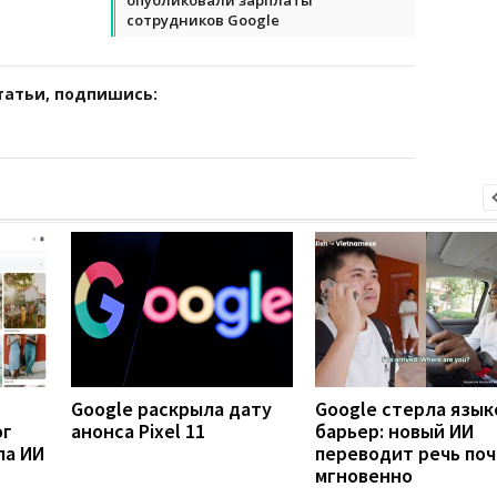
сотрудников Google
татьи, подпишись:
Google раскрыла дату
Google стерла язык
ог
анонса Pixel 11
барьер: новый ИИ
ла ИИ
переводит речь по
мгновенно