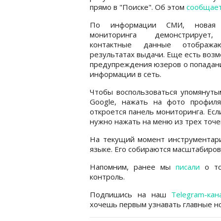
прямо в "Поиске". Об этом
сообщае
По информации СМИ, новая 
мониторинга демонстрирует,
контактные данные отобража
результатах выдачи. Еще есть воз
предупреждения юзеров о попадан
информации в сеть.
Чтобы воспользоваться упомянутым
Google, нажать на фото профиля
откроется панель мониторинга. Ес
нужно нажать на меню из трех точек
На текущий момент инструментари
языке. Его собираются масштабиров
Напомним, ранее мы
писали
о то
контроль.
Подпишись на наш
Telegram-кан
хочешь первым узнавать главные но