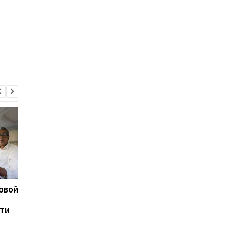
овой
Google превратила
Google меняет
фотографии
оформление Android
чти
пользователей в
пользователи смогу
виртуальный шкаф с
выбирать практичес