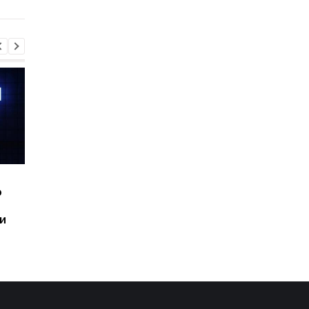
одеждой
любой оттенок
Шесть смартфонов за
Назван самый люби
ю
год: Nothing готовит
iPhone пользователе
самый масштабный
и это не новый флаг
и
запуск в своей истории