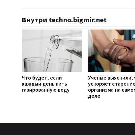
Внутри techno.bigmir.net
Что будет, если
Ученые выяснили, 
каждый день пить
ускоряет старени
газированную воду
организма на само
деле