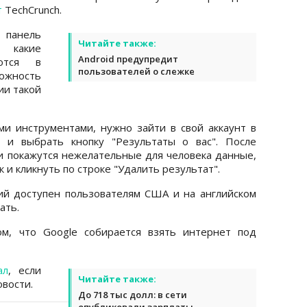
т
TechCrunch.
панель
Читайте также:
 какие
Android предупредит
ются в
пользователей о слежке
можность
ии такой
и инструментами, нужно зайти в свой аккаунт в
 и выбрать кнопку "Результаты о вас". После
ли покажутся нежелательные для человека данные,
 и кликнуть по строке "Удалить результат".
й доступен пользователям США и на английском
ать.
м, что Google собирается взять интернет под
ал
, если
Читайте также:
вости.
До 718 тыс долл: в сети
опубликовали зарплаты