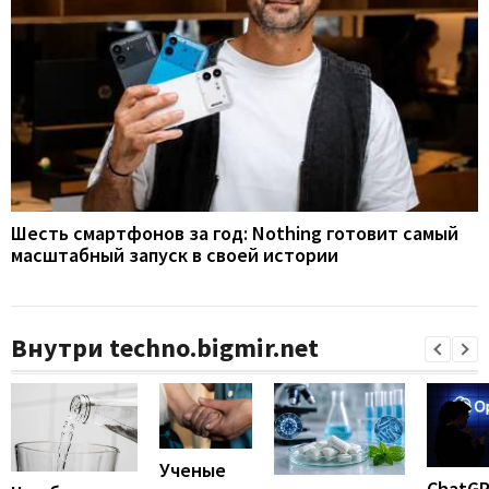
Шесть смартфонов за год: Nothing готовит самый
масштабный запуск в своей истории
Внутри techno.bigmir.net
Ученые
ChatG