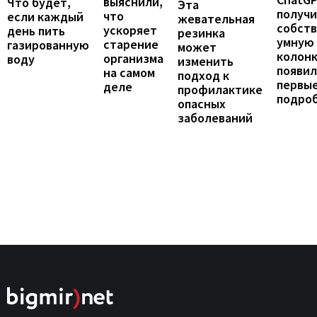
выяснили,
Что будет,
Эта
получ
что
если каждый
жевательная
собст
ускоряет
день пить
резинка
умную
старение
газированную
может
колонк
организма
воду
изменить
появил
на самом
подход к
первы
деле
профилактике
подро
опасных
заболеваний