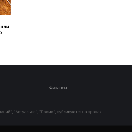
Sega превратила
Магнитные бури,
ашли
легендарные консоли в
прогноз на 6, 7, 8
ю
наручные часы: фанаты
августа: подробност
оценят
по дням
Финансы
аний", "Актуально", "Промо", публикуются на правах