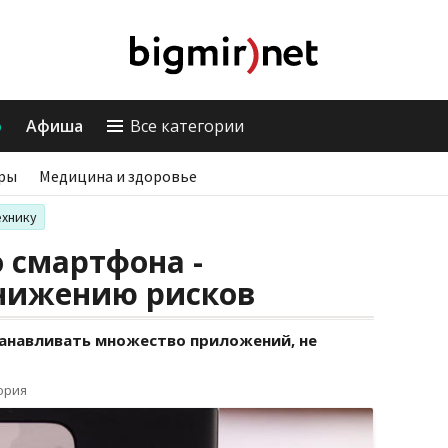
о
Афиша
Все категории
ры
Медицина и здоровье
ехнику
 смартфона -
снижению рисков
анавливать множество приложений, не
ория