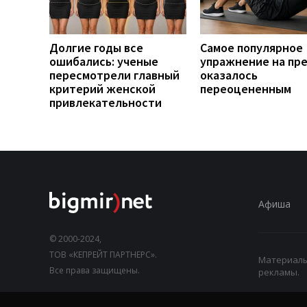
Долгие годы все
Самое популярное
ошибались: ученые
упражнение на пр
пересмотрели главный
оказалось
критерий женской
переоцененным
привлекательности
Афиша
© 2000-2024,
ТОВ «КЕПРЕЙТ ПАРТНЕРС».
Материалы,
Все права защищены.
рекламы.