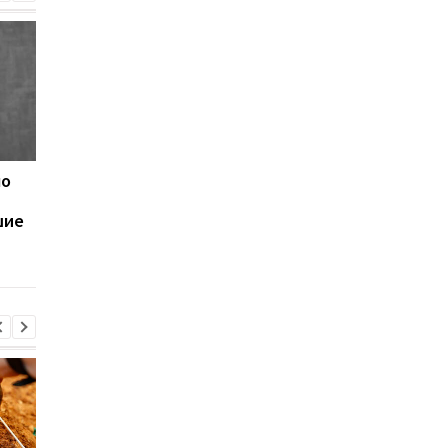
по
Samsung выпустила
До 78 часов без
недорогой Galaxy F70
подзарядки: раскры
шие
Pro с Galaxy AI и
все характеристики
батареей на 6000 мАч
Redmi 17 5G