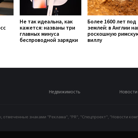
Не так идеальна, как
Более 1600 лет под
есс
кажется: названы три
землей: в Англии н
главных минуса
роскошную римску
беспроводной зарядки
виллу
Недвижимость
Новости
 отмеченные знаками "Реклама", "PR", "Спецпроект", "Новости комп