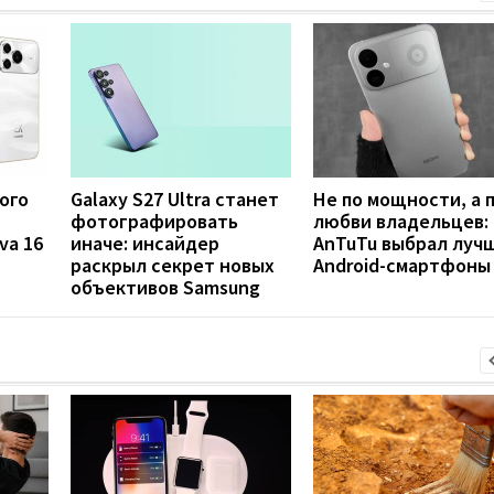
ого
Galaxy S27 Ultra станет
Не по мощности, а 
фотографировать
любви владельцев:
va 16
иначе: инсайдер
AnTuTu выбрал луч
раскрыл секрет новых
Android-смартфоны
объективов Samsung