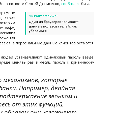
рбезопасности Сергей Денисенко,
сообщает
Лига.
артфоне
Читайте также:
ц стоит
Один из браузеров "сливает"
которым
данные пользователей: как
ие кафе,
уберечься
правки
ложения
чезают, а персональные данные клиентов остаются.
 людей устанавливают одинаковый пароль везде.
лучше менять раз в месяц пароль к критическим
о механизмов, которые
банки. Например, двойная
подтверждение звонком и
есь от этих функций,
м образом они усложняют