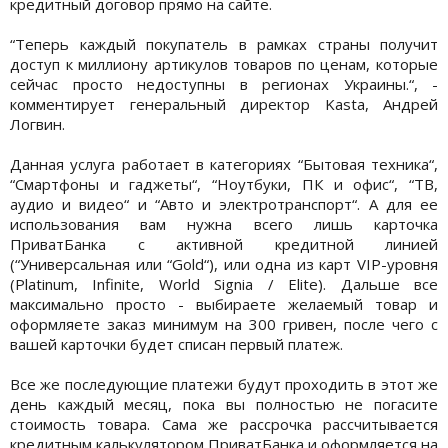
кредитный договор прямо на сайте.
“Теперь каждый покупатель в рамках страны получит
доступ к миллиону артикулов товаров по ценам, которые
сейчас просто недоступны в регионах Украины.“, -
комментирует генеральный директор Kasta, Андрей
Логвин.
Данная услуга работает в категориях “Бытовая техника“,
“Смартфоны и гаджеты“, “Ноутбуки, ПК и офис“, “ТВ,
аудио и видео“ и “Авто и электротранспорт“. А для ее
использования вам нужна всего лишь карточка
ПриватБанка с активной кредитной линией
(“Универсальная или “Gold“), или одна из карт VIP-уровня
(Platinum, Infinite, World Signia / Elite). Дальше все
максимально просто - выбираете желаемый товар и
оформляете заказ минимум на 300 гривен, после чего с
вашей карточки будет списан первый платеж.
Все же последующие платежи будут проходить в этот же
день каждый месяц, пока вы полностью не погасите
стоимость товара. Сама же рассрочка рассчитывается
кредитным калькулятором ПриватБанка и оформляется на