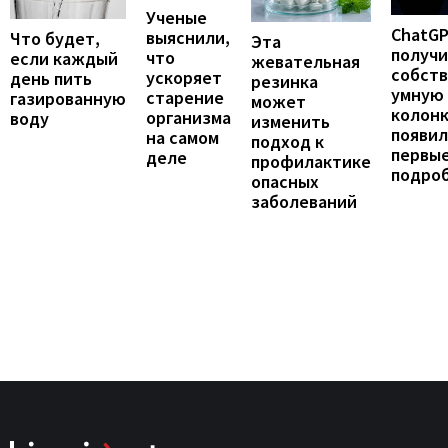
Ученые
ChatG
выяснили,
Что будет,
Эта
получ
что
если каждый
жевательная
собст
ускоряет
день пить
резинка
умную
старение
газированную
может
колонк
организма
воду
изменить
появил
на самом
подход к
первы
деле
профилактике
подро
опасных
заболеваний