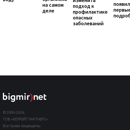
изменить
появил
на самом
подход к
первы
деле
профилактике
подро
опасных
заболеваний
© 2000-2024,
ТОВ «КЕПРЕЙТ ПАРТНЕРС».
Все права защищены.