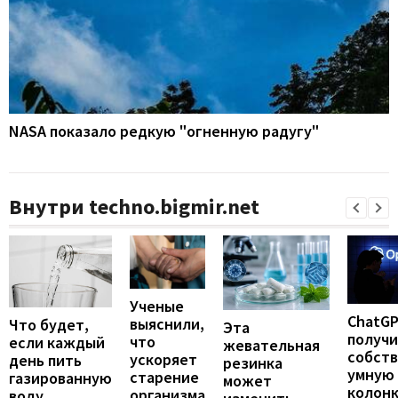
NASA показало редкую "огненную радугу"
Внутри techno.bigmir.net
Ученые
ChatG
выяснили,
Что будет,
Эта
получ
что
если каждый
жевательная
собст
ускоряет
день пить
резинка
умную
старение
газированную
может
колонк
организма
воду