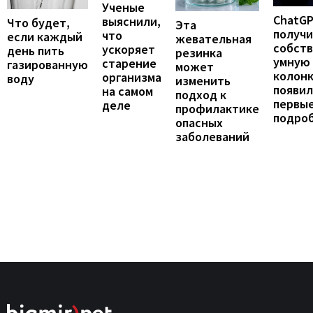
Ученые
ChatG
выяснили,
Что будет,
Эта
получ
что
если каждый
жевательная
собст
ускоряет
день пить
резинка
умную
старение
газированную
может
колонк
организма
воду
изменить
появил
на самом
подход к
первы
деле
профилактике
подро
опасных
заболеваний