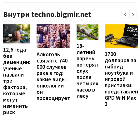
Внутри techno.bigmir.net
18-
12,6 года
летний
1700
Алкоголь
без
парень
долларов за
связан с 740
деменции:
потерял
гибрид
000 случаев
ученые
слух
ноутбука и
рака в год:
назвали
после
игровой
какие виды
три
четырех
приставки:
онкологии
фактора,
часов в
представлен
он
которые
лесу
GPD WIN Max
провоцирует
могут
3
изменить
риск