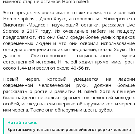
намного старше останков Homo naledi.
Этот предок человека жил в то же время, что и ранний
Homo sapiens , Джон Хоукс, антрополог из Университета
Висконсин-Мэдисон, изучающий останки, рассказал Live
Science в 2017 году. Их очевидные набеги на пещеру
предполагают, что они были среди более умных предков
современных людей и что они освоили использование
огня для освещения своих исследований, сказал Хоукс. По
данным Смитсоновского национального музея
естественной истории, H. naledi ходил прямо, имел рост
около 1,44 м и весил от около 40-56 кг.
Новый череп, который умещается на ладони
современной человеческой руки, должен больше
рассказать о росте и развитии H. naledi. Хотя в пещере
было найдено несколько фрагментов челюстей молодых
особей, исследователи впервые обнаружили кости черепа
или черепа. Также они обнаружили шесть зубов.
Читай также:
Британские ученые нашли древнейшего предка человека