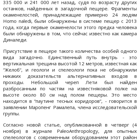
335 000 и 241 000 лет назад, судя по возрасту других
останков, найденных в загадочной пещере. Фрагменты
окаменелостей, принадлежащие примерно 24 людям
Homo naledi, были обнаружены в системе пещер с 2013
года, когда первые окаменелости этого предка человека
были обнаружены в том, что сейчас известно как камера
Диналеди.
Присутствие в пещере такого количества особей одного
вида загадочно. Единственный путь внутрь - это
вертикальная трещина высотой 12 метров, известная как
“Желоб“, и геологи и спелеологи пока не обнаружили
никаких доказательств альтернативных входов в
проходы. Небольшой череп Лети был найден
разбросанным по частям на известняковой полке на
высоте около 80 см над полом пещеры. Это место
находится в “паутине тесных коридоров“, - говорится в
заявлении Маропенг Рамалепа, члена исследовательской
группы.
Согласно новой статье, опубликованной в четверг (4
ноября) в журнале PaleoAnthropology, для опытных
спелеологов с современным оборудованием этот район