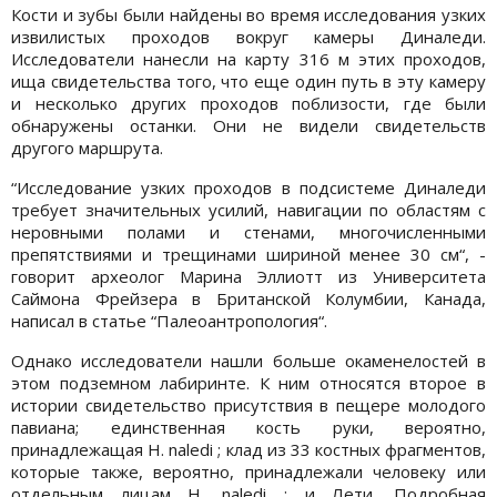
Кости и зубы были найдены во время исследования узких
извилистых проходов вокруг камеры Диналеди.
Исследователи нанесли на карту 316 м этих проходов,
ища свидетельства того, что еще один путь в эту камеру
и несколько других проходов поблизости, где были
обнаружены останки. Они не видели свидетельств
другого маршрута.
“Исследование узких проходов в подсистеме Диналеди
требует значительных усилий, навигации по областям с
неровными полами и стенами, многочисленными
препятствиями и трещинами шириной менее 30 см“, -
говорит археолог Марина Эллиотт из Университета
Саймона Фрейзера в Британской Колумбии, Канада,
написал в статье “Палеоантропология“.
Однако исследователи нашли больше окаменелостей в
этом подземном лабиринте. К ним относятся второе в
истории свидетельство присутствия в пещере молодого
павиана; единственная кость руки, вероятно,
принадлежащая H. naledi ; клад из 33 костных фрагментов,
которые также, вероятно, принадлежали человеку или
отдельным лицам H. naledi ; и Лети. Подробная