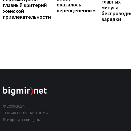
главных
оказалось
главный критерий
минуса
переоцененным
женской
беспроводн
привлекательности
зарядки
© 2000-2024,
ТОВ «КЕПРЕЙТ ПАРТНЕРС».
Все права защищены.