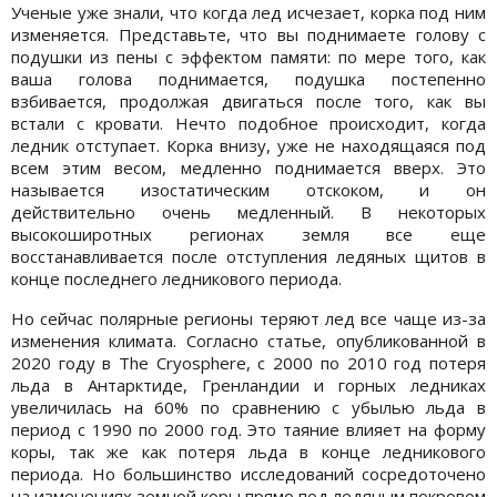
Ученые уже знали, что когда лед исчезает, корка под ним
изменяется. Представьте, что вы поднимаете голову с
подушки из пены с эффектом памяти: по мере того, как
ваша голова поднимается, подушка постепенно
взбивается, продолжая двигаться после того, как вы
встали с кровати. Нечто подобное происходит, когда
ледник отступает. Корка внизу, уже не находящаяся под
всем этим весом, медленно поднимается вверх. Это
называется изостатическим отскоком, и он
действительно очень медленный. В некоторых
высокоширотных регионах земля все еще
восстанавливается после отступления ледяных щитов в
конце последнего ледникового периода.
Но сейчас полярные регионы теряют лед все чаще из-за
изменения климата. Согласно статье, опубликованной в
2020 году в The Cryosphere, с 2000 по 2010 год потеря
льда в Антарктиде, Гренландии и горных ледниках
увеличилась на 60% по сравнению с убылью льда в
период с 1990 по 2000 год. Это таяние влияет на форму
коры, так же как потеря льда в конце ледникового
периода. Но большинство исследований сосредоточено
на изменениях земной коры прямо под ледяным покровом