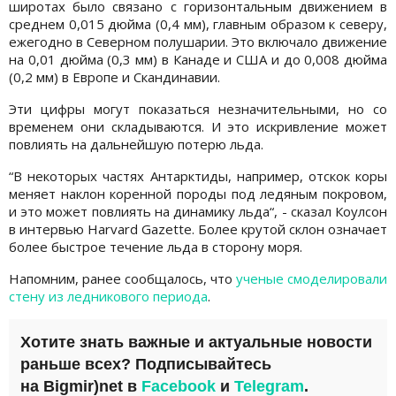
широтах было связано с горизонтальным движением в
среднем 0,015 дюйма (0,4 мм), главным образом к северу,
ежегодно в Северном полушарии. Это включало движение
на 0,01 дюйма (0,3 мм) в Канаде и США и до 0,008 дюйма
(0,2 мм) в Европе и Скандинавии.
Эти цифры могут показаться незначительными, но со
временем они складываются. И это искривление может
повлиять на дальнейшую потерю льда.
“В некоторых частях Антарктиды, например, отскок коры
меняет наклон коренной породы под ледяным покровом,
и это может повлиять на динамику льда“, - сказал Коулсон
в интервью Harvard Gazette. Более крутой склон означает
более быстрое течение льда в сторону моря.
Напомним, ранее сообщалось, что
ученые смоделировали
стену из ледникового периода
.
Хотите знать важные и актуальные новости
раньше всех? Подписывайтесь
на
Bigmir)net
в
Facebook
и
Telegram
.