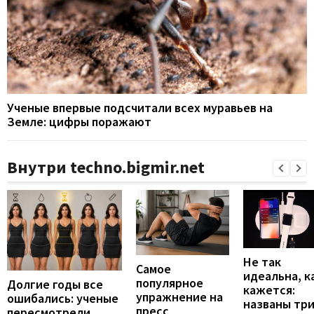
Ученые впервые подсчитали всех муравьев на
Земле: цифры поражают
Внутри techno.bigmir.net
Не так
Самое
идеальна, к
популярное
Долгие годы все
кажется:
упражнение на
ошибались: ученые
названы тр
пресс
пересмотрели