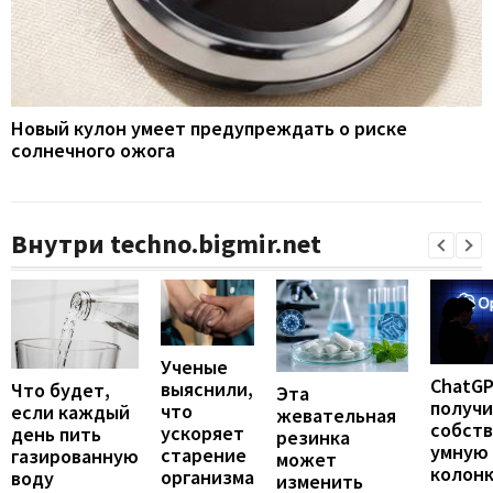
Новый кулон умеет предупреждать о риске
солнечного ожога
Внутри techno.bigmir.net
Ученые
ChatG
выяснили,
Что будет,
Эта
получ
что
если каждый
жевательная
собст
ускоряет
день пить
резинка
умную
старение
газированную
может
колонк
организма
воду
изменить