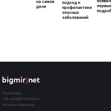
появил
на самом
подход к
первы
деле
профилактике
подро
опасных
заболеваний
© 2000-2024,
ТОВ «КЕПРЕЙТ ПАРТНЕРС».
Все права защищены.