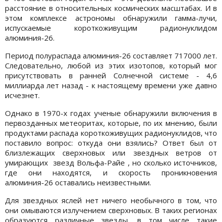
расстояние в относительных космических масштабах. И в
этом комплексе астрономы обнаружили гамма-лучи,
испускаемые короткоживущим радионуклидом
алюминия-26.
Период полураспада алюминия-26 составляет 717000 лет.
Следовательно, любой из этих изотопов, который мог
присутствовать в ранней Солнечной системе - 4,6
миллиарда лет назад - к настоящему времени уже давно
исчезнет.
Однако в 1970-х годах ученые обнаружили включения в
первозданных метеоритах, которые, по их мнению, были
продуктами распада короткоживущих радионуклидов, что
поставило вопрос: откуда они взялись? Ответ был от
близлежащих сверхновых или звездных ветров от
умирающих звезд Вольфа-Райе , но сколько источников,
где они находятся, и скорость проникновения
алюминия-26 оставались неизвестными.
Для звездных яслей нет ничего необычного в том, что
они омываются излучением сверхновых. В таких регионах
образуются различные звезды, в том числе такие