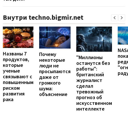
Внутри techno.bigmir.net
NAS
Названы 7
Почему
пок
"Миллионы
продуктов,
некоторые
ред
останутся без
которые
люди не
"ог
работы":
ученые
просыпаются
рад
британский
связывают с
даже от
журналист
повышенным
громкого
сделал
риском
шума:
тревожный
развития
объяснение
прогноз об
рака
искусственном
интеллекте