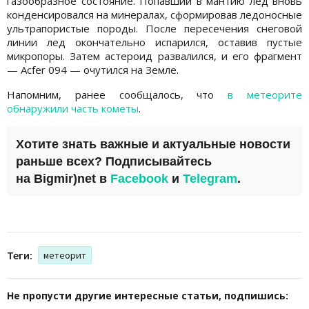
газообразное состояние. Попавший в мантию лед вновь
конденсировался на минералах, сформировав ледоносные
ультрапористые породы. После пересечения снеговой
линии лед окончательно испарился, оставив пустые
микропоры. Затем астероид развалился, и его фрагмент
— Acfer 094 — очутился на Земле.
Напомним, ранее сообщалось, что
в метеорите
обнаружили часть кометы
.
Хотите знать важные и актуальные новости
раньше всех? Подписывайтесь
на
Bigmir)net
в
Facebook
и
Telegram
.
Теги:
метеорит
Не пропусти другие интересные статьи, подпишись: