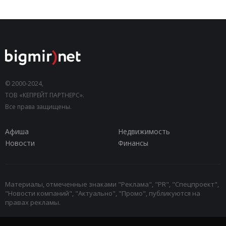
© 2000-2024,
ТОВ «КЕПРЕЙТ ПАРТНЕРС».
Все права защищены.
Афиша
Недвижимость
Новости
Финансы
Материалы, отмеченные знаками "Реклама", "PR", "Спецпроект",
"Новости компаний", "Актуально", "Промо", публикуются на
правах рекламы.