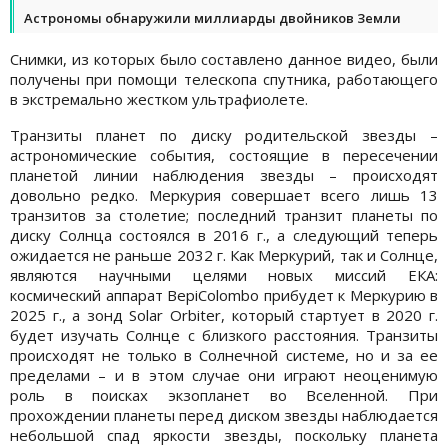
Астрономы обнаружили миллиарды двойников Земли
Снимки, из которых было составлено данное видео, были
получены при помощи телескопа спутника, работающего
в экстремально жестком ультрафиолете.
Транзиты планет по диску родительской звезды –
астрономические события, состоящие в пересечении
планетой линии наблюдения звезды – происходят
довольно редко. Меркурия совершает всего лишь 13
транзитов за столетие; последний транзит планеты по
диску Солнца состоялся в 2016 г., а следующий теперь
ожидается не раньше 2032 г. Как Меркурий, так и Солнце,
являются научными целями новых миссий ЕКА:
космический аппарат BepiColombo прибудет к Меркурию в
2025 г., а зонд Solar Orbiter, который стартует в 2020 г.
будет изучать Солнце с близкого расстояния. Транзиты
происходят не только в Солнечной системе, но и за ее
пределами – и в этом случае они играют неоценимую
роль в поисках экзопланет во Вселенной. При
прохождении планеты перед диском звезды наблюдается
небольшой спад яркости звезды, поскольку планета