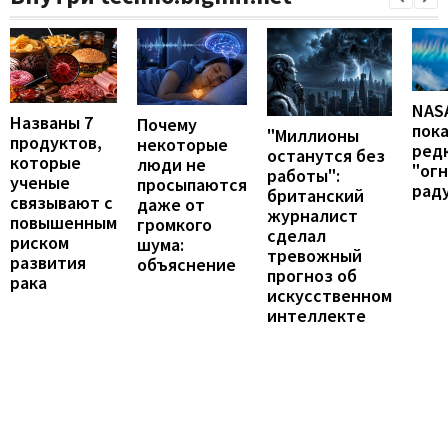
NAS
Названы 7
Почему
пок
"Миллионы
продуктов,
некоторые
ред
останутся без
которые
люди не
"ог
работы":
ученые
просыпаются
рад
британский
связывают с
даже от
журналист
повышенным
громкого
сделал
риском
шума:
тревожный
развития
объяснение
прогноз об
рака
искусственном
интеллекте