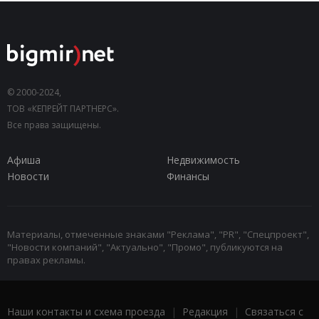
© 2000-2024,
ТОВ «КЕПРЕЙТ ПАРТНЕРС».
Все права защищены.
Афиша
Недвижимость
Новости
Финансы
Материалы, отмеченные знаками "Реклама", "PR", "Спецпроект",
"Новости компаний", "Актуально", "Промо", публикуются на
правах рекламы.
Наши контакты и схема проезда
|
Редакция
|
Связаться с