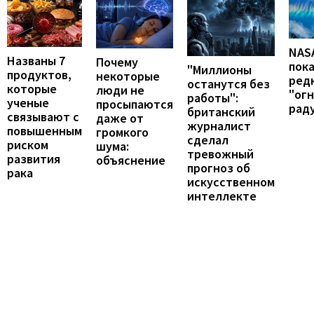
NAS
Названы 7
Почему
пок
"Миллионы
продуктов,
некоторые
ред
останутся без
которые
люди не
"ог
работы":
ученые
просыпаются
рад
британский
связывают с
даже от
журналист
повышенным
громкого
сделал
риском
шума:
тревожный
развития
объяснение
прогноз об
рака
искусственном
интеллекте