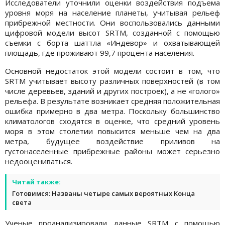
Исследователи уточнили оценки воздействия подъема
уровня моря на население планеты, учитывая рельеф
прибрежной местности. Они воспользовались данными
цифровой модели высот SRTM, созданной с помощью
съемки с борта шаттла «Индевор» и охватывающей
площадь, где проживают 99,7 процента населения.
Основной недостаток этой модели состоит в том, что
SRTM учитывает высоту различных поверхностей (в том
числе деревьев, зданий и других построек), а не «голого»
рельефа. В результате возникает средняя положительная
ошибка примерно в два метра. Поскольку большинство
климатологов сходятся в оценке, что средний уровень
моря в этом столетии повысится меньше чем на два
метра, будущее воздействие приливов на
густонаселенные прибрежные районы может серьезно
недооцениваться.
Читай также:
Готовимся: Названы четыре самых вероятных Конца
света
Ученые проанализировали данные SRTM с помощью