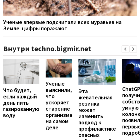
Ученые впервые подсчитали всех муравьев на
Земле: цифры поражают
Внутри techno.bigmir.net
Ученые
ChatG
выяснили,
Что будет,
Эта
получ
что
если каждый
жевательная
собст
ускоряет
день пить
резинка
умную
старение
газированную
может
колонк
организма
воду
изменить
появил
на самом
подход к
первы
деле
профилактике
подро
опасных