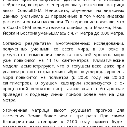
нейросети, которая сгенерировала уточненную матрицу
высот CoastalDEM. Нейросеть, обученная на лидарных
данных, учитывала 23 переменные, в том числе индексы
растительности и населения. Тестирование показало, что
в CoastalDEM положительная ошибка для Майами, Нью-
Йорка и Бостона уменьшилась с 4,71 метра до 0,06 метра.
Согласно результатам многочисленных исследований,
полученных учеными со всего мира, в XX веке в
результате изменения климата средний уровень моря
уже повысился на 11-16 сантиметров. Климатические
модели демонстрируют, что в текущем веке даже при
условии резкого сокращения выбросов углерода, уровень
моря повысится на полметра (к 2050 году на 20-30
сантиметров). В худшем сценарии (реализуется с 5-
процентной вероятностью) таяние льда в Антарктиде
приведет к подъему линии прибоя более чем на два
метра.
Уточненная матрица высот ухудшает прогноз для
населения Земли более чем в три раза. При самом
благоприятном сценарии к 2100 году прилив будет
затапливать территории, на которых в настоящее время