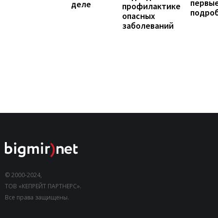
первы
деле
профилактике
подро
опасных
заболеваний
© 2000-2024,
ТОВ «КЕПРЕЙТ ПАРТНЕРС».
Все права защищены.