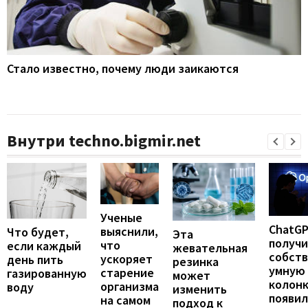
Стало известно, почему люди заикаются
Внутри techno.bigmir.net
Ученые
ChatG
выяснили,
Что будет,
Эта
получ
что
если каждый
жевательная
собст
ускоряет
день пить
резинка
умную
старение
газированную
может
колонк
организма
воду
изменить
появил
на самом
подход к