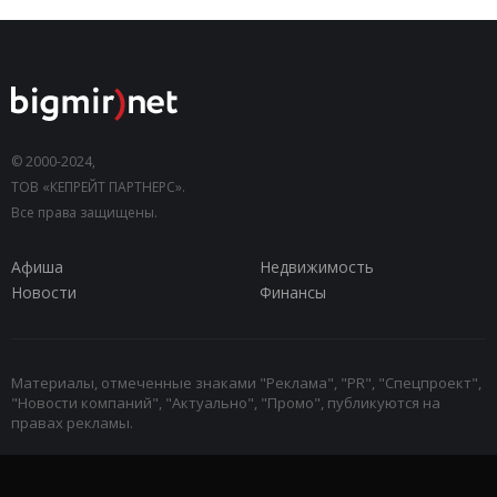
© 2000-2024,
ТОВ «КЕПРЕЙТ ПАРТНЕРС».
Все права защищены.
Афиша
Недвижимость
Новости
Финансы
Материалы, отмеченные знаками "Реклама", "PR", "Спецпроект",
"Новости компаний", "Актуально", "Промо", публикуются на
правах рекламы.