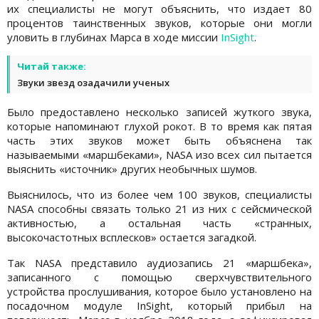
их специалисты не могут объяснить, что издает 80
процентов таинственных звуков, которые они могли
уловить в глубинах Марса в ходе миссии
InSight
.
Читай также:
Звуки звезд озадачили ученых
Было предоставлено несколько записей жуткого звука,
которые напоминают глухой рокот. В то время как пятая
часть этих звуков может быть объяснена так
называемыми «маршбеками», NASA изо всех сил пытается
выяснить «источник» других необычных шумов.
Выяснилось, что из более чем 100 звуков, специалисты
NASA способны связать только 21 из них с сейсмической
активностью, а остальная часть «странных,
высокочастотных всплесков» остается загадкой.
Так NASA представило аудиозапись 21 «маршбека»,
записанного с помощью сверхчувствительного
устройства прослушивания, которое было установлено на
посадочном модуле InSight, который прибыл на