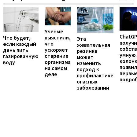
Ученые
ChatG
выяснили,
Что будет,
Эта
получ
что
если каждый
жевательная
собст
ускоряет
день пить
резинка
умную
старение
газированную
может
колонк
организма
воду
изменить
появил
на самом
подход к
первы
деле
профилактике
подро
опасных
заболеваний