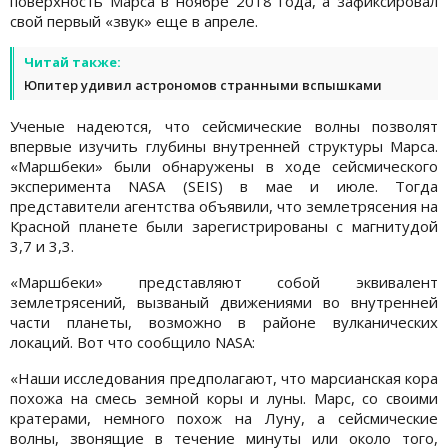
поверхность Марса в ноябре 2018 года, а зафиксировал
свой первый «звук» еще в апреле.
Читай также:
Юпитер удивил астрономов странными вспышками
Ученые надеются, что сейсмические волны позволят
впервые изучить глубины внутренней структуры Марса.
«Маршбеки» были обнаружены в ходе сейсмического
эксперимента NASA (SEIS) в мае и июле. Тогда
представители агентства объявили, что землетрясения на
Красной планете были зарегистрированы с магнитудой
3,7 и 3,3.
«Маршбеки» представляют собой эквивалент
землетрясений, вызваный движениями во внутренней
части планеты, возможно в районе вулканических
локаций. Вот что сообщило NASA:
«Наши исследования предполагают, что марсианская кора
похожа на смесь земной коры и луны. Марс, со своими
кратерами, немного похож на Луну, а сейсмические
волны, звонящие в течение минуты или около того,