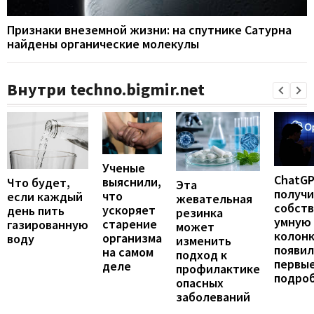
Признаки внеземной жизни: на спутнике Сатурна
найдены органические молекулы
Внутри techno.bigmir.net
Ученые
ChatG
выяснили,
Что будет,
Эта
получ
что
если каждый
жевательная
собст
ускоряет
день пить
резинка
умную
старение
газированную
может
колонк
организма
воду
изменить
появил
на самом
подход к
первы
деле
профилактике
подро
опасных
заболеваний