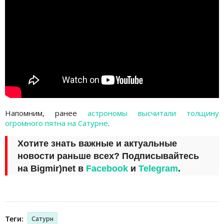
Напомним, ранее
астрономы высчитали толщину
огромного пятна на Сатурне
.
Хотите знать важные и актуальные
новости раньше всех? Подписывайтесь
на
Bigmir)net
в
Facebook
и
Telegram
.
Теги:
Сатурн