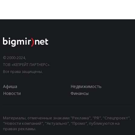
© 2000-2024,
ТОВ «КЕПРЕЙТ ПАРТНЕРС».
Все права защищены.
Афиша
Недвижимость
Новости
Финансы
Материалы, отмеченные знаками "Реклама", "PR", "Спецпроект",
"Новости компаний", "Актуально", "Промо", публикуются на
правах рекламы.