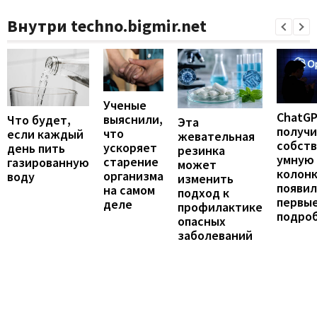
Внутри techno.bigmir.net
Ученые
ChatG
выяснили,
Что будет,
Эта
получ
что
если каждый
жевательная
собст
ускоряет
день пить
резинка
умную
старение
газированную
может
колонк
организма
воду
изменить
появил
на самом
подход к
первы
деле
профилактике
подро
опасных
заболеваний