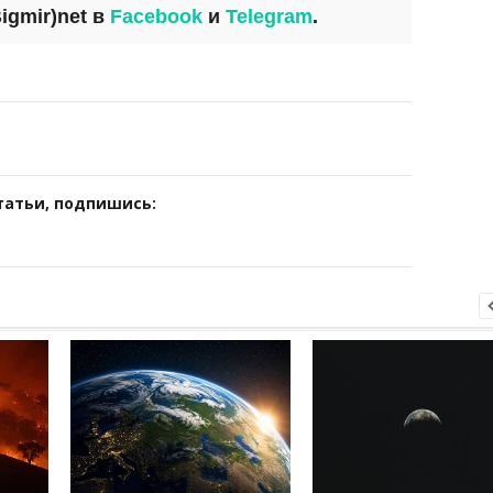
igmir)net
в
Facebook
и
Telegram
.
татьи, подпишись: