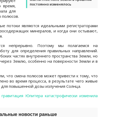
стрируют
постоянно изменялось
о время,
вала для
 полюсов.
вые потоки являются идеальными регистраторами
езосодержащих минералов, и когда они остывают,
я.
тся непрерывно. Поэтому мы полагаемся на
боту для определения правильных направлений.
боких частях внутреннего пространства Земли, но
 через Землю, особенно на поверхности Земли и в
и, что смена полюсов может привести к тому, что
лено во время процесса, в результате чего живые
ы для повышенной дозы излучения Солнца.
о
гравитация Юпитера катастрофически изменила
уальные новости раньше