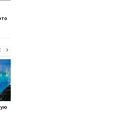
Ученые бьют тревогу:
Будущее планеты п
человечество
вопросом: как слиян
это
приближается к
континентов измен
опасной черте
климат навсегда
кую
Galaxy S27 Ultra станет
Не по мощности, а п
фотографировать
любви владельцев:
иначе: инсайдер
AnTuTu выбрал лучш
раскрыл секрет новых
Android-смартфоны
объективов Samsung