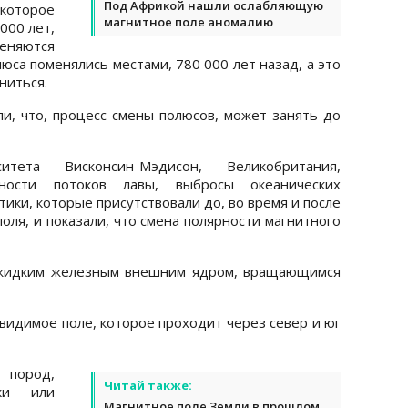
Под Африкой нашли ослабляющую
 которое
магнитное поле аномалию
000 лет,
еняются
люса поменялись местами, 780 000 лет назад, а это
ниться.
, что, процесс смены полюсов, может занять до
ета Висконсин-Мэдисон, Великобритания,
ьности потоков лавы, выбросы океанических
ики, которые присутствовали до, во время и после
оля, и показали, что смена полярности магнитного
 жидким железным внешним ядром, вращающимся
видимое поле, которое проходит через север и юг
 пород,
Читай также:
ки или
Магнитное поле Земли в прошлом