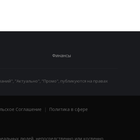
Финансы
аний", "Актуально", "Промо", публикуются на правах
льское Соглашение
|
Политика в сфере
реальных людей, непосредственно или косвенно