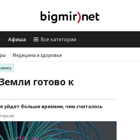
о
Афиша
Все категории
ры
Медицина и здоровье
ехнику
Земли готово к
ля уйдет больше времени, чем считалось
игорьев