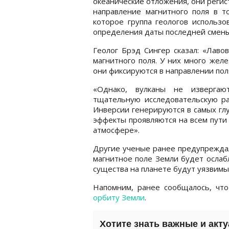
океанические отложения, они реги
направление магнитного поля в т
которое группа геологов использо
определения даты последней смены
Геолог Брэд Сингер сказал: «Лаво
магнитного поля. У них много жел
они фиксируются в направлении пол
«Однако, вулканы не извергаю
тщательную исследовательскую ра
Инверсии генерируются в самых глу
эффекты проявляются на всем пути
атмосфере».
Другие ученые ранее предупреждал
магнитное поле Земли будет ослаб
существа на планете будут уязвим
Напомним, ранее сообщалось, чт
орбиту Земли
.
Хотите знать важные и акт