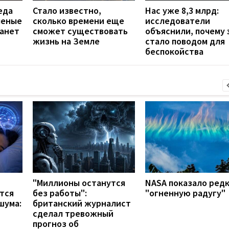
еда
Стало известно,
Нас уже 8,3 млрд:
ченые
сколько времени еще
исследователи
танет
сможет существовать
объяснили, почему 
жизнь на Земле
стало поводом для
беспокойства
"Миллионы останутся
NASA показало ред
тся
без работы":
"огненную радугу"
шума:
британский журналист
сделал тревожный
прогноз об