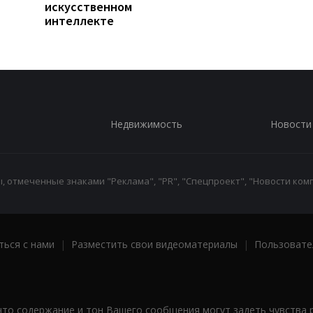
искусственном
интеллекте
Недвижимость
Новости
 отмеченные знаками "Реклама", "PR", "Спецпроект", "Новости комп
ться с нами
|
Разместить свои видеоматериалы
|
Пользовате
что содержание и тон Вашего сообщения могут задеть чувства 