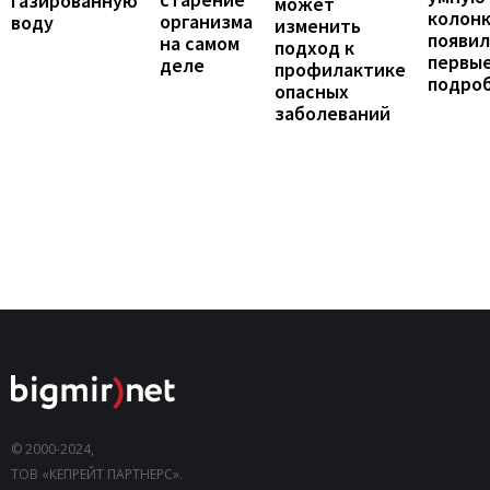
газированную
может
колонк
организма
воду
изменить
появил
на самом
подход к
первы
деле
профилактике
подро
опасных
заболеваний
© 2000-2024,
ТОВ «КЕПРЕЙТ ПАРТНЕРС».