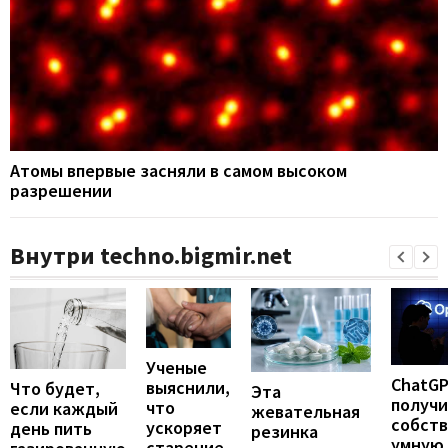
Атомы впервые засняли в самом высоком
разрешении
Внутри techno.bigmir.net
Ученые
ChatG
выяснили,
Что будет,
Эта
получ
что
если каждый
жевательная
собст
ускоряет
день пить
резинка
умную
старение