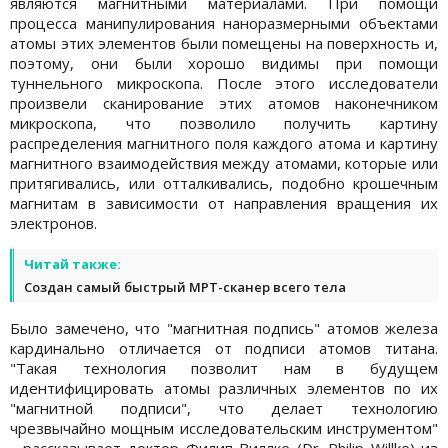
являются магнитными материалами. При помощи
процесса манипулирования наноразмерными объектами
атомы этих элементов были помещены на поверхность и,
поэтому, они были хорошо видимы при помощи
туннельного микроскопа. После этого исследователи
произвели сканирование этих атомов наконечником
микроскопа, что позволило получить картину
распределения магнитного поля каждого атома и картину
магнитного взаимодействия между атомами, которые или
притягивались, или отталкивались, подобно крошечным
магнитам в зависимости от направления вращения их
электронов.
Читай также:
Создан самый быстрый МРТ-сканер всего тела
Было замечено, что "магнитная подпись" атомов железа
кардинально отличается от подписи атомов титана.
"Такая технология позволит нам в будущем
идентифицировать атомы различных элементов по их
"магнитной подписи", что делает технологию
чрезвычайно мощным исследовательским инструментом"
- рассказывает доктор Филип Виллке (Dr. Philip Willke) из